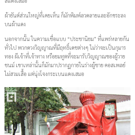
สีแดงเสมอ
ผ้ายันต์ส่วนใหญ่ที่เคยเห็น ก็มักพิมพ์ลวดลายและอักขระลง
บนผ้าแดง
นอกจากนั้น ในความเชื่อแบบ “ประชานิยม” ที่แพร่หลายกัน
ทั่วไป พวกดวงวิญญาณที่มีฤทธิ์เดชต่างๆ ไม่ว่าจะเป็นกุมาร
ทอง ผีเจ้าที่เจ้าทาง หรือยมทูตที่จะมารับวิญญาณของผู้วาย
ชนม์ เขาเหล่านั้นก็มักมาปรากฏกายในร่างผู้ชาย คอสเพลย์
ไม่สวมเสื้อ แต่นุ่งโจงกระเบนแดงเสมอ