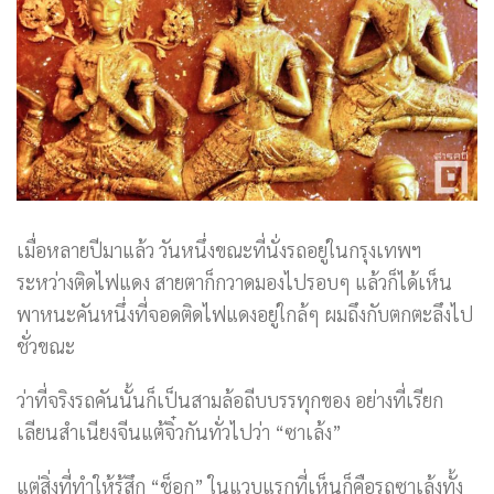
เมื่อหลายปีมาแล้ว วันหนึ่งขณะที่นั่งรถอยู่ในกรุงเทพฯ
ระหว่างติดไฟแดง สายตาก็กวาดมองไปรอบๆ แล้วก็ได้เห็น
พาหนะคันหนึ่งที่จอดติดไฟแดงอยู่ใกล้ๆ ผมถึงกับตกตะลึงไป
ชั่วขณะ
ว่าที่จริงรถคันนั้นก็เป็นสามล้อถีบบรรทุกของ อย่างที่เรียก
เลียนสำเนียงจีนแต้จิ๋วกันทั่วไปว่า “ซาเล้ง”
แต่สิ่งที่ทำให้รู้สึก “ช็อก” ในแวบแรกที่เห็นก็คือรถซาเล้งทั้ง