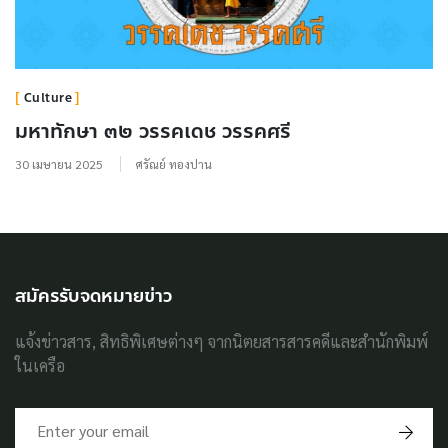
Culture
มหาทักษา ๓๒ วรรคเดช วรรคศรี
30 เมษายน 2025
ศรัณย์ ทองปาน
สมัครรับจดหมายข่าว
แจ้งข่าวสาร, สิทธิพิเศษต่างๆ จากนิตยสารสารคดีและสำนักพิมพ์
ในเครือ