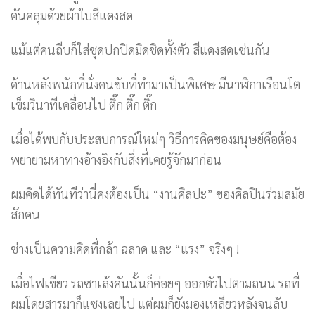
คันคลุมด้วยผ้าใบสีแดงสด
แม้แต่คนถีบก็ใส่ชุดปกปิดมิดชิดทั้งตัว สีแดงสดเช่นกัน
ด้านหลังพนักที่นั่งคนขับที่ทำมาเป็นพิเศษ มีนาฬิกาเรือนโต
เข็มวินาทีเคลื่อนไป ติ๊ก ติ๊ก ติ๊ก
เมื่อได้พบกับประสบการณ์ใหม่ๆ วิธีการคิดของมนุษย์คือต้อง
พยายามหาทางอ้างอิงกับสิ่งที่เคยรู้จักมาก่อน
ผมคิดได้ทันทีว่านี่คงต้องเป็น “งานศิลปะ” ของศิลปินร่วมสมัย
สักคน
ช่างเป็นความคิดที่กล้า ฉลาด และ “แรง” จริงๆ !
เมื่อไฟเขียว รถซาเล้งคันนั้นก็ค่อยๆ ออกตัวไปตามถนน รถที่
ผมโดยสารมาก็แซงเลยไป แต่ผมก็ยังมองเหลียวหลังจนลับ