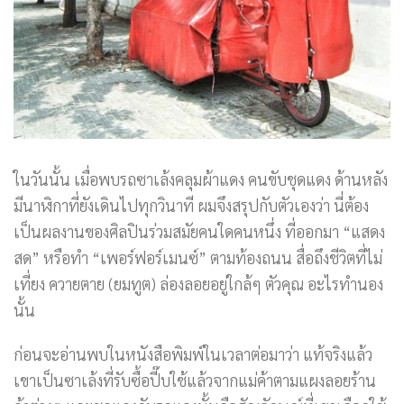
ในวันนั้น เมื่อพบรถซาเล้งคลุมผ้าแดง คนขับชุดแดง ด้านหลัง
มีนาฬิกาที่ยังเดินไปทุกวินาที ผมจึงสรุปกับตัวเองว่า นี่ต้อง
เป็นผลงานของศิลปินร่วมสมัยคนใดคนหนึ่ง ที่ออกมา “แสดง
สด” หรือทำ “เพอร์ฟอร์เมนซ์” ตามท้องถนน สื่อถึงชีวิตที่ไม่
เที่ยง ควายตาย (ยมทูต) ล่องลอยอยู่ใกล้ๆ ตัวคุณ อะไรทำนอง
นั้น
ก่อนจะอ่านพบในหนังสือพิมพ์ในเวลาต่อมาว่า แท้จริงแล้ว
เขาเป็นซาเล้งที่รับซื้อปี๊บใช้แล้วจากแม่ค้าตามแผงลอยร้าน