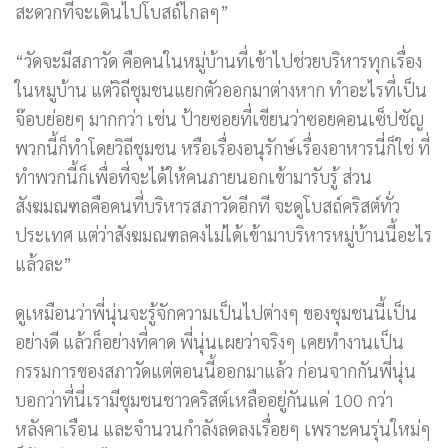
สะดวกที่จะเดินไปโบสถ์ไกลๆ”
“วัดจะมีสภาวัด คือคนในหมู่บ้านที่เข้าไปช่วยบริหารทุกเรื่อง
ในหมูบ้าน แต่วิถีชุมชนแยกตัวออกมาต่างหาก ทำอะไรที่เป็น
จ๊อบย่อยๆ มากกว่า เช่น ป้ายซอยที่เขียนว่าซอยคอนเซ็ปชัญ
พวกนี้ก็ทำโดยวิถีชุมชน หรือเรื่องอนุรักษ์เรื่องอาหารนี่ก็ใช่ ที่
ทำพวกนี้ก็เพื่อที่จะได้ให้คนภายนอกเข้ามารับรู้ ส่วน
สังฆมณฑลคือคนที่บริหารสภาวัดอีกที จะดูโบสถ์คริสต์ทั่ว
ประเทศ แต่ว่าสังฆมณฑลคงไม่ได้เข้ามาบริหารหมู่บ้านนี้อะไร
แล้วละ”
ดูเหมือนว่าพี่นุ่นจะรู้จักความเป็นไปต่างๆ ของชุมชนนี้เป็น
อย่างดี แล้วก็อย่างที่คาด พี่นุ่นเผยว่าจริงๆ เคยทำงานเป็น
กรรมการของสภาวัดแต่ตอนนี้ออกมาแล้ว ก่อนจากกันพี่นุ่น
บอกว่าที่นี่เรามีชุมชนชาวคริสต์เหลืออยู่กันแค่ 100 กว่า
หลังคาเรือน และจำนวนกำลังลดลงเรื่อยๆ เพราะคนรุ่นใหม่ๆ