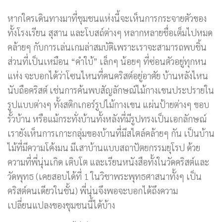
หากใครเดินทางมาที่ชุมชนแห่งนี้จะเห็นการกระจายตัวของ
ทั้งโรงเรียน สุสาน และโบสถ์ต่างๆ หลากหลายชื่อเต็มไปหมด
คล้ายๆ กับการเล่นเกมล่าสมบัติเพราะเราจะสามารถพบชิ้น
ส่วนที่เป็นเหมือน “คําใบ้” เล็กๆ น้อยๆ ที่ซ่อนตัวอยู่ทุกหน
แห่ง จะบอกได้ว่าโซนไหนที่คนคริสต์อยู่อาศัย บ้านหลังไหน
นับถือคริสต์ เช่นการค้นพบสัญลักษณ์ไม้กางเขนประปรายใน
รูปแบบต่างๆ ทั้งสติกเกอร์รูปไม้กางเขน แผ่นป้ายต่างๆ ขอบ
รั้วบ้าน หรือแม้กระทั่งบ้านทั้งหลังที่มีรูปทรงเป็นเอกลักษณ์
เรายังเห็นการเกาะกลุ่มของบ้านที่มีสไตล์คล้ายๆ กัน เป็นบ้าน
ไม้ที่มีความโค้งมน มีเสาบ้านแบบสถาปัตยกรรมยุโรป ด้วย
ความที่พี่นุ่นเกิด เติบโต และเรียนหนังสือทั้งในวัดคริสต์และ
วัดพุทธ (เคยสอบได้ที่ 1 ในวิชาพระพุทธศาสนาทั้งๆ เป็น
คริสต์คนเดียวในชั้น) พี่นุ่นจึงพอจะบอกได้ถึงความ
เปลี่ยนแปลงของชุมชนนี้ได้บ้าง