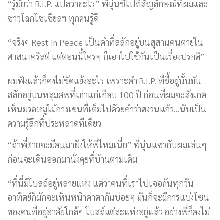
“รู้มั้ยว่า R.I.P. แปลว่าอะไร” พี่นุ่นชี้ไปที่สัญลักษณ์ที่ผมและ
ชาวโลกโซเชียลฯ ทุกคนรู้ดี
“จริงๆ Rest In Peace เป็นคำที่สลักอยู่บนสุสานคนตายใน
ศาสนาคริสต์ แต่ตอนนี้ใครๆ ก็เอาไปใช้กันเป็นเรื่องปรกติ”
ผมฟังแล้วก็คงไม่ขัดแย้งอะไร เพราะคำ R.I.P. ที่ชี้อยู่นั้นมัน
สลักอยู่บนหลุมศพที่เก่าแก่เกือบ 100 ปี ก่อนที่ผมจะสังเกต
เห็นมวลหมู่ไม้กางเขนที่เต็มไปด้วยคำว่าสงวนแก้ว…นับเป็น
ความรู้สึกที่ประหลาดทีเดียว
“ถ้าพี่ตายจะมีคนมาฝังให้พี่ไหมเนี่ย” พี่นุ่นแซวกับผมเล่นๆ
ก่อนจะเดินออกมานั่งคุยที่บ้านตามเดิม
“ที่นี่มีโบสถ์อยู่หลายแห่ง แต่ว่าคนที่เราไปเจอกันทุกวัน
อาทิตย์ก็มักจะเห็นหน้าค่าตากันบ่อยๆ มันก็จะมีการแบ่งโซน
ของคนที่อยู่อาศัยใกล้ๆ โบสถ์แต่ละแห่งอยู่แล้ว อย่างพี่ก็คงไม่