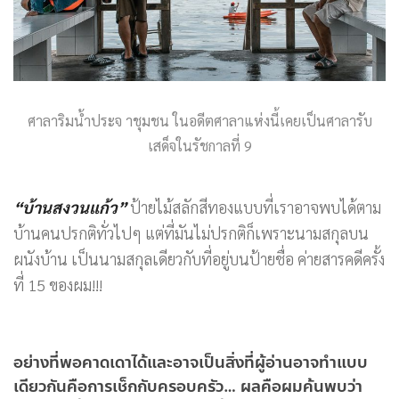
ศาลาริมน้ำประจ าชุมชน ในอดีตศาลาแห่งนี้เคยเป็นศาลารับ
เสด็จในรัชกาลที่ 9
“บ้านสงวนแก้ว”
ป้ายไม้สลักสีทองแบบที่เราอาจพบได้ตาม
บ้านคนปรกติทั่วไปๆ แต่ที่มันไม่ปรกติก็เพราะนามสกุลบน
ผนังบ้าน เป็นนามสกุลเดียวกับที่อยู่บนป้ายชื่อ ค่ายสารคดีครั้ง
ที่ 15 ของผม!!!
อย่างที่พอคาดเดาได้และอาจเป็นสิ่งที่ผู้อ่านอาจทำแบบ
เดียวกันคือการเช็กกับครอบครัว… ผลคือผมค้นพบว่า