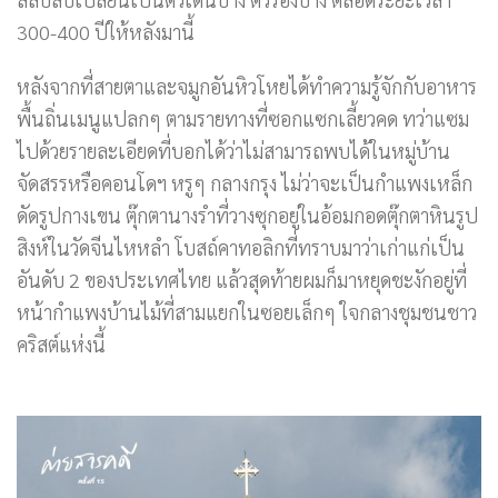
300-400 ปีให้หลังมานี้
หลังจากที่สายตาและจมูกอันหิวโหยได้ทำความรู้จักกับอาหาร
พื้นถิ่นเมนูแปลกๆ ตามรายทางที่ซอกแซกเลี้ยวคด ทว่าแซม
ไปด้วยรายละเอียดที่บอกได้ว่าไม่สามารถพบได้ในหมู่บ้าน
จัดสรรหรือคอนโดฯ หรูๆ กลางกรุง ไม่ว่าจะเป็นกำแพงเหล็ก
ดัดรูปกางเขน ตุ๊กตานางรำที่วางซุกอยู่ในอ้อมกอดตุ๊กตาหินรูป
สิงห์ในวัดจีนไหหลำ โบสถ์คาทอลิกที่ทราบมาว่าเก่าแก่เป็น
อันดับ 2 ของประเทศไทย แล้วสุดท้ายผมก็มาหยุดชะงักอยู่ที่
หน้ากำแพงบ้านไม้ที่สามแยกในซอยเล็กๆ ใจกลางชุมชนชาว
คริสต์แห่งนี้