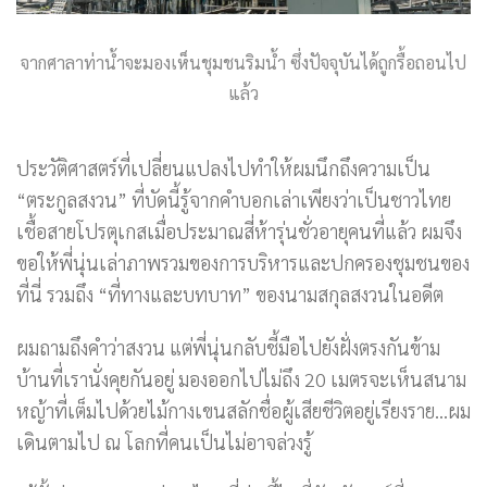
จากศาลาท่าน้ำจะมองเห็นชุมชนริมน้ำ ซึ่งปัจจุบันได้ถูกรื้อถอนไป
แล้ว
ประวัติศาสตร์ที่เปลี่ยนแปลงไปทำให้ผมนึกถึงความเป็น
“ตระกูลสงวน” ที่บัดนี้รู้จากคำบอกเล่าเพียงว่าเป็นชาวไทย
เชื้อสายโปรตุเกสเมื่อประมาณสี่ห้ารุ่นชั่วอายุคนที่แล้ว ผมจึง
ขอให้พี่นุ่นเล่าภาพรวมของการบริหารและปกครองชุมชนของ
ที่นี่ รวมถึง “ที่ทางและบทบาท” ของนามสกุลสงวนในอดีต
ผมถามถึงคำว่าสงวน แต่พี่นุ่นกลับชี้มือไปยังฝั่งตรงกันข้าม
บ้านที่เรานั่งคุยกันอยู่ มองออกไปไม่ถึง 20 เมตรจะเห็นสนาม
หญ้าที่เต็มไปด้วยไม้กางเขนสลักชื่อผู้เสียชีวิตอยู่เรียงราย…ผม
เดินตามไป ณ โลกที่คนเป็นไม่อาจล่วงรู้