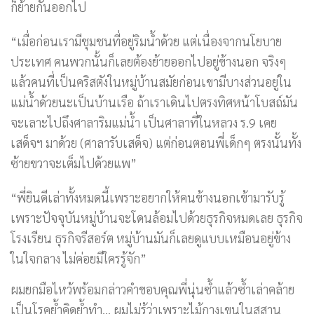
ก็ย้ายกันออกไป
“เมื่อก่อนเรามีชุมชนที่อยู่ริมน้ำด้วย แต่เนื่องจากนโยบาย
ประเทศ คนพวกนั้นก็เลยต้องย้ายออกไปอยู่ข้างนอก จริงๆ
แล้วคนที่เป็นคริสตังในหมู่บ้านสมัยก่อนเขามีบางส่วนอยู่ใน
แม่น้ำด้วยนะเป็นบ้านเรือ ถ้าเราเดินไปตรงทิศหน้าโบสถ์มัน
จะเลาะไปถึงศาลาริมแม่น้ำ เป็นศาลาที่ในหลวง ร.9 เคย
เสด็จฯ มาด้วย (ศาลารับเสด็จ) แต่ก่อนตอนพี่เด็กๆ ตรงนั้นทั้ง
ซ้ายขวาจะเต็มไปด้วยแพ”
“พี่ยินดีเล่าทั้งหมดนี้เพราะอยากให้คนข้างนอกเข้ามารับรู้
เพราะปัจจุบันหมู่บ้านจะโดนล้อมไปด้วยธุรกิจหมดเลย ธุรกิจ
โรงเรียน ธุรกิจรีสอร์ต หมู่บ้านมันก็เลยดูแบบเหมือนอยู่ข้าง
ในใจกลาง ไม่ค่อยมีใครรู้จัก”
ผมยกมือไหว้พร้อมกล่าวคำขอบคุณพี่นุ่นซ้ำแล้วซ้ำเล่าคล้าย
เป็นโรคย้ำคิดย้ำทำ… ผมไม่รู้ว่าเพราะไม้กางเขนในสุสาน