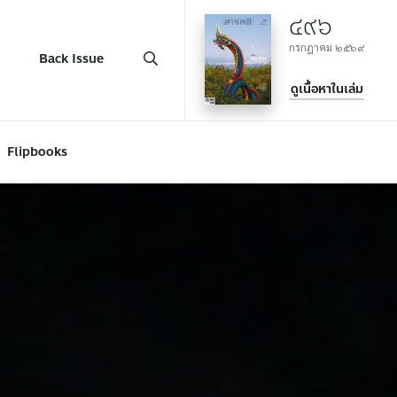
๔๙๖
กรกฎาคม ๒๕๖๙
Back Issue
ดูเนื้อหาในเล่ม
Flipbooks