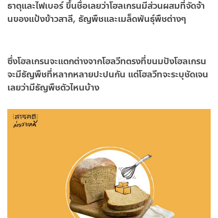
ธาตุและไฟเบอร์ ขึ้นชื่อเลยว่าโฮลเกรนมีส่วนผสมที่จัดจ้า
นของแป้งข้าวสาลี, ธัญพืชและเมล็ดพันธุ์พืชต่างๆ
ซึ่งโฮลเกรนจะแตกต่างจากโฮลวีทตรงที่ขนมปังโฮลเกรน
จะมีธัญพืชที่หลากหลายปะปนกัน แต่โฮลวีทจะระบุชัดเจน
เลยว่ามีธัญพืชตัวไหนบ้าง