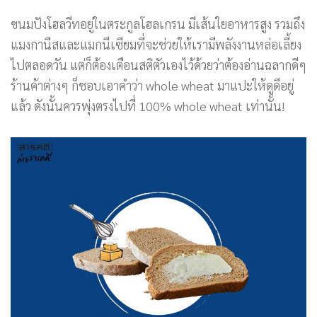
ขนมปังโฮลวีทอยู่ในตระกูลโฮลเกรน มีเส้นใยอาหารสูง รวมถึง
แมงกานีสและแมกนีเซียมที่จะช่วยให้เรามีพลังงานหล่อเลี้ยง
ไปตลอดวัน แต่ก็ต้องเตือนสติตัวเองไว้ด้วยว่าต้องอ่านฉลากดีๆ
ร้านค้าต่างๆ ก็ชอบเอาคำว่า whole wheat มาแปะให้ดูดีอยู่
แล้ว ดังนั้นควรพุ่งตรงไปที่ 100% whole wheat เท่านั้น!