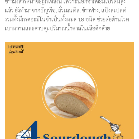
ชาวมังสวิรัติน่าจะถูกใจสิ่งนี้ เพราะนอกจากจะมีโปรตีนสูง
แล้ว ยังทำมาจากธัญพืช, ถั่วเลนทิล, ข้าวฟ่าง, แป้งสเปลท์
รวมทั้งมีกรดอะมิโนจำเป็นทั้งหมด 18 ชนิด ช่วยต่อต้านโรค
เบาหวานและควบคุมปริมาณน้ำตาลในเลือดีกด้วย