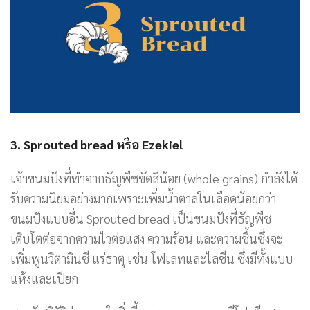
3. Sprouted bread หรือ Ezekiel
เจ้าขนมปังที่ทำจากธัญพืชขัดสีน้อย (whole grains) กำลังได้
รับความนิยมอย่างมากเพราะเพิ่มน้ำตาลในเลือดน้อยกว่า
ขนมปังแบบอื่น Sprouted bread เป็นขนมปังที่ธัญพืช
เติบโตต่อจากความไวต่อแสง ความร้อน และความชื้นซึ่งจะ
เพิ่มพูนวิตามินซี แร่ธาตุ เช่น โฟเลทและไลซีน ซึ่งมีทั้งแบบ
แห้งและเปียก