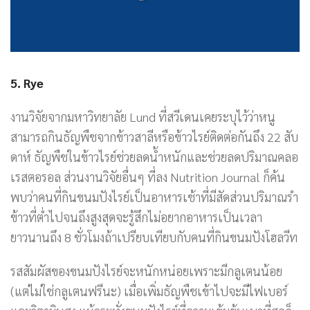
5. Rye
งานวิจัยจากมหาวิทยาลัย Lund ที่สวีเดนเคยระบุไว้ว่าหนู
สามารถกินธัญพืชจากข้าวสาลีหรือข้าวไรย์ติดต่อกันถึง 22 สับ
ดาห์ ธัญพืชในข้าวไรย์ช่วยลดน้ำหนักและช่วยลดปริมาณคลอ
เรสตอรอล ส่วนงานวิจัยอื่นๆ ที่ลง Nutrition Journal ก็ค้น
พบว่าคนที่กินขนมปังไรย์เป็นอาหารเช้าที่มีสัดส่วนปริมาณรำ
ข้าวที่ต่ำไปจนถึงสูงสุดจะรู้สึกไม่อยากอาหารเป็นเวลา
ยาวนานถึง 8 ชั่วโมงถ้าเปรียบเทียบกับคนที่กินขนมปังโฮลวีท
รสสัมผัสของขนมปังไรย์จะหนักหน่อยเพราะมีกลูเตนน้อย
(แต่ไม่ใช่กลูเตนฟรีนะ) เมื่อเพิ่มธัญพืชเข้าไปจะมีไฟเบอร์