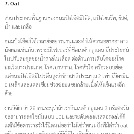
7. Oat
ส่วนประกอบพื้นฐานของขนมปังโอ๊ตมีโอ๊ต, แป้งโฮลวีท, ยีสต์,
น้ำ และเกลือ
ขนมปังโอ๊ตก็ใช้เวลาย่อยยาวนานและทำให้ความอยากอาหาร
น้อยลงเช่นกันเพราะมีไฟเบอร์ที่ชื่อเบต้ากลูแคน มีประโยชน์
ในปรับสมดุลของน้ำตาลในเลือด ต่อต้านการเติบโตของโรค
มะเร็งบางประเภท, โรคเบาหวาน, โรคหัวใจ หรือระบบย่อย
แต่ขนมปังโอ๊ตมีโปรตีนสูงว่าข้าวสาลีประมาณ 2 เท่า มีวิตามิน
E เหล็กและแคลเซียมช่วยซ่อมแซมกล้ามเนื้อให้แข็งแรงอีก
ด้วย
งานวิจัยกว่า 28 งานระบุว่าถ้าเรากินเบต้ากลูแคน 3 กรัมต่อวัน
จะสามารถลดไขมันแบบ LDL และระดับคลอเรสตอรอลได้ดี
แต่ก็มีข้อควรรระวังไว้นิดหน่อยว่าไม่ใช่ว่าขนมปังที่มีคำว่า oat
หรือ oatmeal จะมีคุณสมบัติที่ดีไปเสียทั้งหมด เพราะบาง