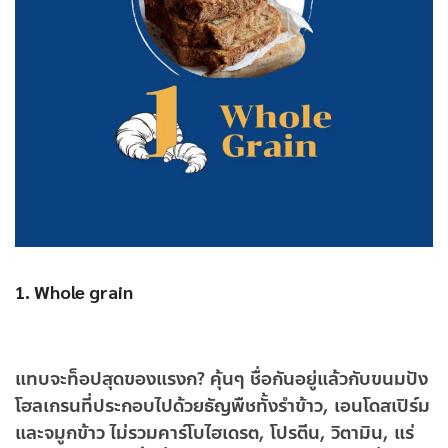
1. Whole grain
แทบจะท็อปสุดของแรงก? คุ้นๆ ชื่อกันอยู่แล้วกับขนมปัง
โฮลเกรนที่ประกอบไปด้วยธัญพืชทั้งรำข้าว, เอนโดสเปิร์ม
และจมูกข้าว ไม่รวมคาร์โบไฮเดรต, โปรตีน, วิตามิน, แร่