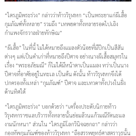
“ไตรภูมิพระร่วง” กล่าวว่าท้าววิรุฬหก “เป็นพระยาแก่ผีเสื้อ
กุมภัณฑ์ทั้งหลาย” รวมถึง “เทพยดาทั้งหลายรอดไปเถิง
กำแพงจักรวาลฝ่ายทักษิณ”
“ผีเสื้อ” ในที่นี้ ไม่ได้หมายถึงแมลงตัวน้อยที่มีปีกเป็นสีสัน
ต่างๆ แต่เป็นคำเก่าที่หมายถึงปีศาจ อย่างนางผีเสื้อสมุทรใน
เรื่อง “พระอภัยมณี” ก็ไม่ได้มีหน้าตาเป็นแมลง ทว่าเป็นนาง
ปีศาจที่อาศัยอยู่ในทะเล เป็นต้น ดังนั้น ท้าววิรุฬหกจึงได้
ปกครองทั้งเหล่า “กุมภัณฑ์” ปีศาจ และเทวดาทั้งปวงในฝั่ง
ด้านทิศใต้
“ไตรภูมิพระร่วง” บอกด้วยว่า “เครื่องประดับนิกายท้าว
วิรุฬหกราชแลบริวารทั้งหลายนั้นย่อมล้วนแก้วมณีรัตนะแล
งามนักหนา” ส่วนใน “ไตรภูมิโลกวินิจฉยกถา” กล่าวว่า
กองทัพกุมภัณฑ์ของท้าววิรุฬหก “ถือสรรพยุทธ์ศาสตราวุธนั้น