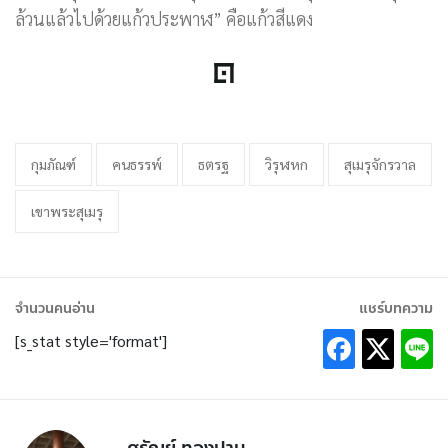
ล้วนแล้วไปด้วยแก้วประพาฬ” คือแก้วสีแดง
กุมภัณฑ์
คนธรรพ์
ธตรฐ
วิรุฬหก
สุเมรุจักรวาล
เขาพระสุเมรุ
จำนวนคนอ่าน
แชร์บทความ
[s_stat style='format']
ศรัณย์ ทองปาน