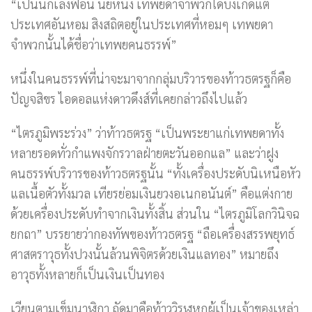
“เป็นนักเลงฟ้อน นัยหนึ่ง เทพยดาจำพวกใดบังเกิดแต่
ประเทศอันหอม สิงสถิตอยู่ในประเทศที่หอมๆ เทพยดา
จำพวกนั้นได้ชื่อว่าเทพยคนธรรพ์”
หนึ่งในคนธรรพ์ที่น่าจะมาจากกลุ่มบริวารของท้าวธตรฐก็คือ
ปัญจสิขร ไอดอลแห่งดาวดึงส์ที่เคยกล่าวถึงไปแล้ว
“ไตรภูมิพระร่วง” ว่าท้าวธตรฐ “เป็นพระยาแก่เทพยดาทั้ง
หลายรอดทั่วกำแพงจักรวาลฝ่ายตะวันออกแล” และว่าฝูง
คนธรรพ์บริวารของท้าวธตรฐนั้น “ทั้งเครื่องประดับนิเหนือหัว
แลเนื้อตัวทั้งมวล เทียรย่อมเงินยวงอเนกอนันต์” คือแต่งกาย
ด้วยเครื่องประดับทำจากเงินทั้งสิ้น ส่วนใน “ไตรภูมิโลกวินิจฉ
ยกถา” บรรยายว่ากองทัพของท้าวธตรฐ “ถือเครื่องสรรพยุทธ์
ศาสตราวุธทั้งปวงนั้นล้วนพิจิตรด้วยเงินแลทอง” หมายถึง
อาวุธทั้งหลายก็เป็นเงินเป็นทอง
เวียนตามเข็มนาฬิกา ถัดมาคือท้าววิรุฬหกผู้เป็นเจ้าของเหล่า