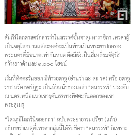
คัมภีร์โลกศาสตร์กล่าวว่าในสวรรค์ชั้นจาตุมหาราชิกา เทวดาผู้
เป็นจตุโลกบาลแต่ละองค์จะเป็นท้าวเป็นพระยาปกครอง
พระนครที่มีขนาดเท่ากันหมด คือมีผังเป็นสี่เหลี่ยมจัตุรัส
กว้างยาวด้านละ ๑,๐๐๐ โยชน์
เริ่มที่ทิศตะวันออก มีท้าวธตรฐ (อ่านว่า ถะ-ตะ-รด) หรือ ธตรฐ
ราช หรือ ธตรัฏฐะ เป็นหัวหน้าของเหล่า “คนธรรพ์” ประทับ
ณ นครเหนือแนวเขายุคันธรทางทิศตะวันออกของเขา
พระสุเมรุ
“ไตรภูมิโลกวินิจฉยกถา” ฉบับพระยาธรรมปรีชา (แก้ว)
อธิบายว่าเหตุที่เทวดากลุ่มนี้ได้รับชื่อว่า “คนธรรพ์” ก็เพราะ