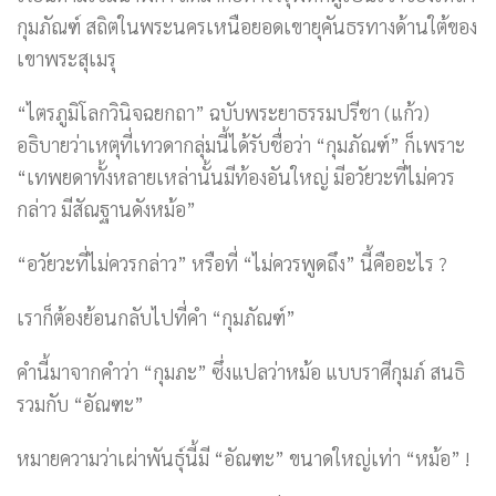
กุมภัณฑ์ สถิตในพระนครเหนือยอดเขายุคันธรทางด้านใต้ของ
เขาพระสุเมรุ
“ไตรภูมิโลกวินิจฉยกถา” ฉบับพระยาธรรมปรีชา (แก้ว)
อธิบายว่าเหตุที่เทวดากลุ่มนี้ได้รับชื่อว่า “กุมภัณฑ์” ก็เพราะ
“เทพยดาทั้งหลายเหล่านั้นมีท้องอันใหญ่ มีอวัยวะที่ไม่ควร
กล่าว มีสัณฐานดังหม้อ”
“อวัยวะที่ไม่ควรกล่าว” หรือที่ “ไม่ควรพูดถึง” นี้คืออะไร ?
เราก็ต้องย้อนกลับไปที่คำ “กุมภัณฑ์”
คำนี้มาจากคำว่า “กุมภะ” ซึ่งแปลว่าหม้อ แบบราศีกุมภ์ สนธิ
รวมกับ “อัณฑะ”
หมายความว่าเผ่าพันธุ์นี้มี “อัณฑะ” ขนาดใหญ่เท่า “หม้อ” !