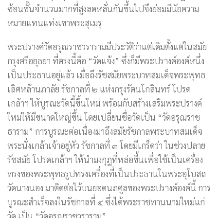
ซ้อนชั้นจำนวนมากที่สูงลดหลั่นกันขึ้นไปจึงย่อมมีนัยความ
หมายแทนแท่งเขาพระสุเมรุ
พระปรางค์วัดอรุณราชวรารามมีประวัติว่าแต่เดิมตั้งแต่ในสมัย
กรุงศรีอยุธยา ที่ตรงนี้คือ “วัดแจ้ง” ซึ่งก็มีพระปรางค์องค์หนึ่ง
เป็นประธานอยู่แล้ว เมื่อถึงรัชสมัยพระบาทสมเด็จพระพุทธ
เลิศหล้านภาลัย รัชกาลที่ ๒ แห่งกรุงรัตนโกสินทร์ โปรด
เกล้าฯ ให้บูรณะวัดนี้ขึ้นใหม่ พร้อมกับสร้างเสริมพระปรางค์
ใหม่ให้มีขนาดใหญ่ขึ้น โดยเปลี่ยนชื่อวัดเป็น “วัดอรุณราช
ธาราม” การบูรณะต่อเนื่องมาถึงสมัยรัชกาลพระบาทสมเด็จ
พระนั่งเกล้าเจ้าอยู่หัว รัชกาลที่ ๓ โดยมีเกร็ดว่า ในช่วงปลาย
รัชสมัย โปรดเกล้าฯ ให้นำมงกุฎที่หล่อขึ้นเพื่อใช้เป็นเครื่อง
ทรงของพระพุทธรูปทรงเครื่องที่เป็นประธานในพระอุโบสถ
วัดนางนอง มาติดต่อไว้บนยอดนภศูลของพระปรางค์องค์นี้ การ
บูรณะสำเร็จลงในรัชกาลที่ ๔ ซึ่งได้พระราชทานนามใหม่แก่
วัด เป็น “วัดอรุณราชวราราม”