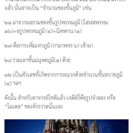
แล้ว นั่นอาจเป็น “จำนวนของชั้นภูมิ” เช่น
๒๑ มาจากผลรวมของชั้นรูปพรหมภูมิ (โสฬสพรหม
๑๖)+อรูปพรหมภูมิ (๔)+นิพพาน (๑)
๒๗ คือการเพิ่มเทวภูมิ (กามาพจร ๖) เข้ามา
๒๘ รวมเอาชั้นมนุษยภูมิ(๑) ด้วย
๓๒ เป็นตัวเลขที่เกิดจากการผนวกด้วยจำนวนชั้นอบายภูมิ
(๔) ฯลฯ
ดังนั้น สำหรับอาจารย์โชติแล้ว เจดีย์ก็คือรูปจำลอง หรือ
“โมเดล” ของจักรวาลนั่นเอง