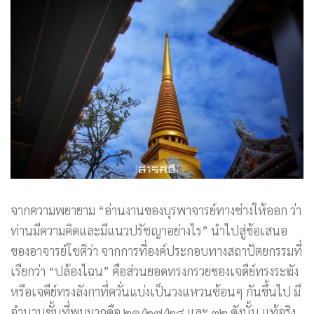
จากความพยายาม “อ่านงานของบุรพาจารย์ทางช่างให้ออก ว่า
ท่านมีความคิดและมีแนวปรัชญาอย่างไร” นำไปสู่ข้อเสนอ
ของอาจารย์โชติว่า จากการที่องค์ประกอบทางสถาปัตยกรรมที่
เรียกว่า “ปล้องไฉน” คือส่วนยอดทรงกรวยของเจดีย์ทรงระฆัง
หรือเจดีย์ทรงลังกาที่ควั่นแบ่งเป็นวงแหวนซ้อนๆ กันขึ้นไป มี
จำนวนชั้นที่พบมากคือ ๒๑/๒๗/๒๘ และ ๓๒ ดังนั้น แท้จริง