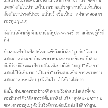
แตกต่างกันไปบ้าง แต่ในภาพรวมแล้ว ทุกท่านล้วนเห็นพ้อง
ต้องกันว่าปรางค์ประธานนั้นสร้างขึ้นเป็นภาพจำลองของเขา
พระสุเมรุแน่ๆ
ดังเห็นได้จากซุ้มด้านบนอันมีรูปเทพทรงช้างสามเศียรอยู่ทั้งสี่
ทิศ
ช้างสามเศียรในศิลปะไทย แท้จริงแล้วคือ “รูปย่อ” ในการ
แสดงภาพช้างเอราวัณ เทวพาหนะของพระอินทร์ ซึ่งตาม
คัมภีร์จะมีถึง ๓๓ เศียร แต่ในเชิงช่างก็มัก “ลดรูป” ด้วยการ
แสดงไว้ให้เห็นพอ “เป็นเค้า” เพียงสามเศียร อาจเพราะการ
แสดงภาพ ๓๓ เศียร รุงรังเกินไป ทำให้งามได้ยาก
ดังนั้น ส่วนยอดพระปรางค์จึงหมายถึงตำแหน่งแห่งที่ของ
พระอินทร์ ซึ่งก็คือสวรรค์ชั้นดาวดึงส์ หรือ “สุทัศนะนคร” บน
ยอดเขาพระสุเมรุ ดังนั้นจึงตีความต่อเนื่องไปได้อีกว่าฐาน