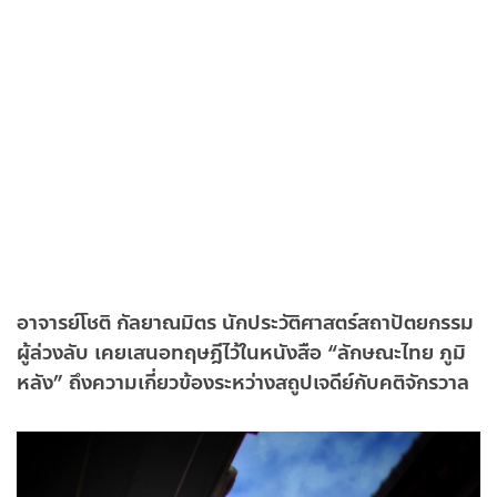
อาจารย์โชติ กัลยาณมิตร นักประวัติศาสตร์สถาปัตยกรรม
ผู้ล่วงลับ เคยเสนอทฤษฎีไว้ในหนังสือ “ลักษณะไทย ภูมิ
หลัง” ถึงความเกี่ยวข้องระหว่างสถูปเจดีย์กับคติจักรวาล