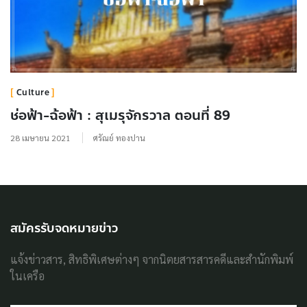
Culture
ช่อฟ้า-ฉ้อฟ้า : สุเมรุจักรวาล ตอนที่ 89
28 เมษายน 2021
ศรัณย์ ทองปาน
สมัครรับจดหมายข่าว
แจ้งข่าวสาร, สิทธิพิเศษต่างๆ จากนิตยสารสารคดีและสำนักพิมพ์
ในเครือ