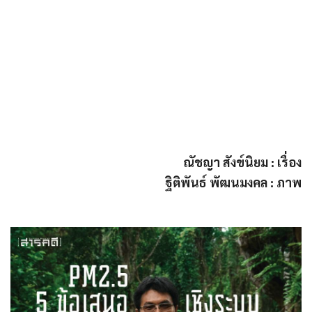
ณัชญา สังข์นิยม : เรื่อง
ฐิติพันธ์ พัฒนมงคล : ภาพ