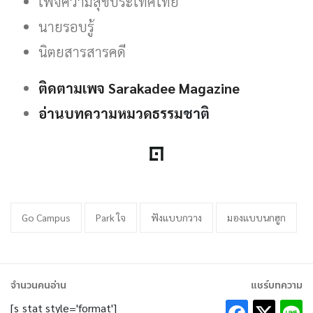
เพจความสุขประเทศไทย
นายรอบรู้
นิตยสารสารคดี
ติดตามเพจ Sarakadee Magazine
อ่านบทความหมวดธรรม
ชาติ
Go Campus
Park ใจ
ฟังแบบกวาง
มองแบบนกฮูก
จำนวนคนอ่าน
แชร์บทความ
[s_stat style='format']