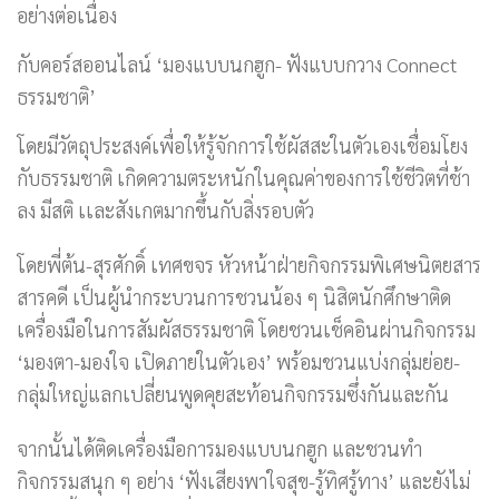
อย่างต่อเนื่อง
กับคอร์สออนไลน์ ‘มองแบบนกฮูก- ฟังแบบกวาง Connect
ธรรมชาติ’
โดยมีวัตถุประสงค์เพื่อให้รู้จักการใช้ผัสสะในตัวเองเชื่อมโยง
กับธรรมชาติ เกิดความตระหนักในคุณค่าของการใช้ชีวิตที่ช้า
ลง มีสติ เเละสังเกตมากขึ้นกับสิ่งรอบตัว
โดยพี่ต้น-สุรศักดิ์ เทศขจร หัวหน้าฝ่ายกิจกรรมพิเศษนิตยสาร
สารคดี เป็นผู้นำกระบวนการชวนน้อง ๆ นิสิตนักศึกษาติด
เครื่องมือในการสัมผัสธรรมชาติ โดยชวนเช็คอินผ่านกิจกรรม
‘มองตา-มองใจ เปิดภายในตัวเอง’ พร้อมชวนแบ่งกลุ่มย่อย-
กลุ่มใหญ่แลกเปลี่ยนพูดคุยสะท้อนกิจกรรมซึ่งกันและกัน
จากนั้นได้ติดเครื่องมือการมองแบบนกฮูก และชวนทำ
กิจกรรมสนุก ๆ อย่าง ‘ฟังเสียงพาใจสุข-รู้ทิศรู้ทาง’ และยังไม่