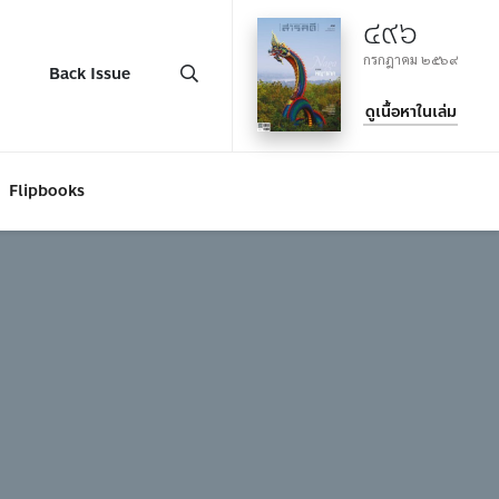
๔๙๖
กรกฎาคม ๒๕๖๙
Back Issue
ดูเนื้อหาในเล่ม
Flipbooks