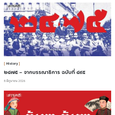
History
๒๔๗๕ – จากบรรณาธิการ ฉบับที่ ๔๙๕
8 มิถุนายน 2026