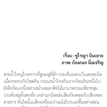
เรื่อง : ซูไรญา บินเยาะ
ภาพ: ก้องกนก นิ่มเจริญ
สายน้ำใหญ่ไหลจากที่สูงลงสู่ที่ต่ำ กระเซ็นแตกเป็นละอองใส
เมื่อกระทบกับโขดหิน กระแสน้ำไหลรินจากก้อนหินหนึ่งไป
ยังอีกก้อนหนึ่งอย่างสม่ำเสมอ พืชไม้นานาพรรณเขียวชอุ่ม
ประดับอยู่ทั้งสองฝั่ง เหล่านกน้อยส่งเสียงร้องคลอกับเสียงของ
สายธาร ทันใดนั้นเสียงเครื่องเป่าลมไม้บรรเลงขึ้นอย่างอ่อน