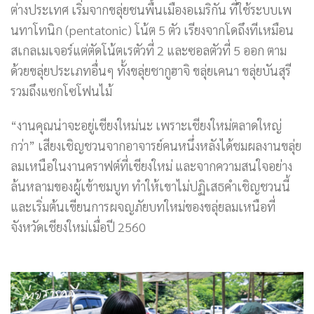
ต่างประเทศ เริ่มจากขลุ่ยชนพื้นเมืองอเมริกัน ที่ใช้ระบบเพ
นทาโทนิก (pentatonic) โน้ต 5 ตัว เรียงจากโดถึงทีเหมือน
สเกลเมเจอร์แต่ตัดโน้ตเรตัวที่ 2 และซอลตัวที่ 5 ออก ตาม
ด้วยขลุ่ยประเภทอื่นๆ ทั้งขลุ่ยชากูฮาจิ ขลุ่ยเคนา ขลุ่ยบันสุรี
รวมถึงแซกโซโฟนไม้
“งานคุณน่าจะอยู่เชียงใหม่นะ เพราะเชียงใหม่ตลาดใหญ่
กว่า” เสียงเชิญชวนจากอาจารย์คนหนึ่งหลังได้ชมผลงานขลุ่ย
ลมเหนือในงานคราฟต์ที่เชียงใหม่ และจากความสนใจอย่าง
ล้นหลามของผู้เข้าชมบูท ทำให้เขาไม่ปฏิเสธคำเชิญชวนนี้
และเริ่มต้นเขียนการผจญภัยบทใหม่ของขลุ่ยลมเหนือที่
จังหวัดเชียงใหม่เมื่อปี 2560