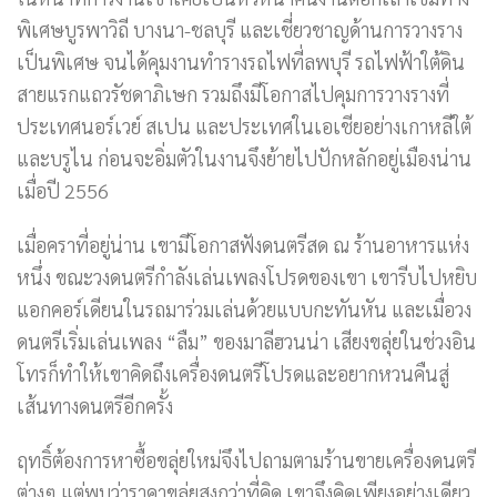
พิเศษบูรพาวิถี บางนา-ชลบุรี และเชี่ยวชาญด้านการวางราง
เป็นพิเศษ จนได้คุมงานทำรางรถไฟที่ลพบุรี รถไฟฟ้าใต้ดิน
สายแรกแถวรัชดาภิเษก รวมถึงมีโอกาสไปคุมการวางรางที่
ประเทศนอร์เวย์ สเปน และประเทศในเอเชียอย่างเกาหลีใต้
และบรูไน ก่อนจะอิ่มตัวในงานจึงย้ายไปปักหลักอยู่เมืองน่าน
เมื่อปี 2556
เมื่อคราที่อยู่น่าน เขามีโอกาสฟังดนตรีสด ณ ร้านอาหารแห่ง
หนึ่ง ขณะวงดนตรีกำลังเล่นเพลงโปรดของเขา เขารีบไปหยิบ
แอกคอร์เดียนในรถมาร่วมเล่นด้วยแบบกะทันหัน และเมื่อวง
ดนตรีเริ่มเล่นเพลง “ลืม” ของมาลีฮวนน่า เสียงขลุ่ยในช่วงอิน
โทรก็ทำให้เขาคิดถึงเครื่องดนตรีโปรดและอยากหวนคืนสู่
เส้นทางดนตรีอีกครั้ง
ฤทธิ์ต้องการหาซื้อขลุ่ยใหม่จึงไปถามตามร้านขายเครื่องดนตรี
ต่างๆ แต่พบว่าราคาขลุ่ยสูงกว่าที่คิด เขาจึงคิดเพียงอย่างเดียว