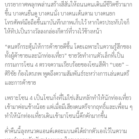
บรรยากาศพลุกพล่านสร้างสีสันให้ถนนคนเดินมีชีวิตชีวามาก
ขึ้น บางคนยืนดู บางคนนั่ง บางคนเต้นตาม บางคนยก
โทรศัพท์มือถือขึ้นมาบันทึกภาพเก็บไว้ หากใครประทับใจก็
ให้ทิปเป็นรางวัลลงกล่องกีตาร์ที่วางไว้ข้างหน้า
“ดนตรีกระตุ้นให้การค้าขายดีขึ้น โดยเฉพาะในความรู้สึกของ
ทั้งผู้ค้าขายและนักท่องเที่ยว” ชายวัยทำงานตัวเล็กที่เป็น
กรรมการโซน 4 ตรวจความเรียบร้อยของโซนสีฟ้า “บอย” –
ศิริชัย ก้องไตรภพ พูดถึงความสัมพันธ์ระหว่างการเล่นดนตรี
และการค้าขาย
เพราะโซน 4 เป็นโซนกิ่งที่ไม่ใช่เส้นหลักทำให้นักท่องเที่ยว
เข้ามาค่อนข้างน้อย แต่เมื่อมีเสียงดนตรีจากฤทธิ์และเพื่อน ๆ
ทำให้นักท่องเที่ยวเดินเข้ามาโซนนี้คึกคักมากขึ้น
ค่ำคืนนี้ลุงหนวดแอนด์เดอะแบนด์ได้ฝากตัวเองไว้ในความ