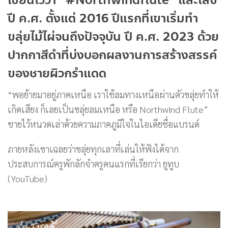
เขียนไว้ว่า “#Northwindflute” และเลข
ปี ค.ศ. ตั้งแต่ 2016 ปีแรกที่เขาเริ่มทำ
ขลุ่ยไม้ไผ่จนถึงปัจจุบัน ปี ค.ศ. 2023 ด้วย
ปากกาสีดำที่บ่งบอกผลงานการสร้างสรรค์
ของชายผิวกรำแดด
“พอย้ายมาอยู่ภาคเหนือ เราใช้ลมทางเหนือผ่านตัวขลุ่ยทำให้
เกิดเสียง ก็เลยเป็นขลุ่ยลมเหนือ หรือ Northwind Flute”
ชายไว้หนวดเล่าด้วยความภาคภูมิใจในไอเดียชื่อแบรนด์
ภายหลังเขาเฉลยว่าขลุ่ยทุกเลาที่เล่นให้ฟังได้จาก
ประสบการณ์ครูพักลักจำครูคนแรกที่เรียกว่า ยูทูบ
(YouTube)