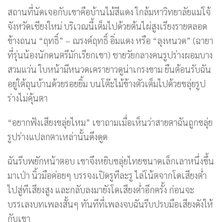
สถานที่นัดเจอกับเขาคือบ้านไม้สีแดง ใกล้มหาวิทยาลัยแม่โจ้
จังหวัดเชียงใหม่ บริเวณนี้เต็มไปด้วยต้นไผ่สูงเรียงรายตลอด
ข้างถนน “ฤทธิ์” – ณรงค์ฤทธิ์ อิ่มแดง หรือ “ลุงหนวด” (ฉายา
ที่รุ่นน้องนักดนตรีมักเรียกเขา) ชายวัยกลางคนรูปร่างผอมบาง
สวมแว่น ใบหน้ามีหนวดเครายาวดูน่าเกรงขาม ยืนต้อนรับฉัน
อยู่ใต้ถุนบ้านด้วยรอยยิ้ม บนโต๊ะไม้ข้างตัวเต็มไปด้วยขลุ่ยรูป
ร่างไม่คุ้นตา
“อยากฟังเสียงขลุ่ยไหม” เขาถามเมื่อเห็นว่าสายตาฉันถูกขลุ่ย
รูปร่างแปลกตาเหล่านั้นดึงดูด
ฉันรีบพยักหน้าตอบ เขาจึงหยิบขลุ่ยไทยขนาดเล็กเลาหนึ่งขึ้น
มาเป่า นิ้วมือค่อยๆ บรรจงเปิดรูทีละรู ไล่โน้ตจากโดเสียงต่ำ
ไปสู่ทีเสียงสูง และกลับลงมายังโดเสียงต่ำอีกครั้ง ก่อนจะ
บรรเลงบทเพลงสั้นๆ ทันทีที่เพลงจบฉันรีบปรบมือเสียงดังให้
กับเขา