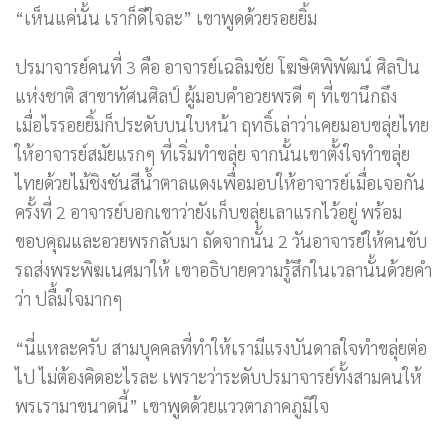
“เห็นแค่นั้น เราก็ดีใจละ” เขาพูดด้วยรอยยิ้ม
ปรมาจารย์คนที่ 3 คือ อาจารย์เฉลิมชัย โฆษิตพิพัฒน์ ศิลปิน
แห่งชาติ สาขาทัศนศิลป์ ผู้มอบคำอวยพรดี ๆ ที่เขานึกถึง
เมื่อไรรอยยิ้มก็ประดับบนใบหน้า ฤทธิ์เล่าว่าเคยมอบขลุ่ยไทย
ให้อาจารย์สมัยแรกๆ ที่เริ่มทำขลุ่ย จากนั้นเขาตั้งใจทำขลุ่ย
ไทยด้วยไม้ชิงชันสีน้ำตาลแดงเพื่อมอบให้อาจารย์เมื่อเจอกัน
ครั้งที่ 2 อาจารย์บอกเขาว่ายังเก็บขลุ่ยเลาแรกไว้อยู่ พร้อม
ขอบคุณและอวยพรกลับมา ถัดจากนั้น 2 วันอาจารย์ให้คนขับ
รถส่งพระพิฆเนศมาให้ เขาอธิบายความรู้สึกในเวลานั้นด้วยคำ
ว่า ปลื้มใจมากๆ
“นี่แหละครับ สามบุคคลที่ทำให้เรามีแรงบันดาลใจทำขลุ่ยต่อ
ไป ไม่ต้องคิดอะไรละ เพราะว่าระดับปรมาจารย์ทั้งสามคนให้
พรเรามาขนาดนี้” เขาพูดด้วยแววตาภาคภูมิใจ