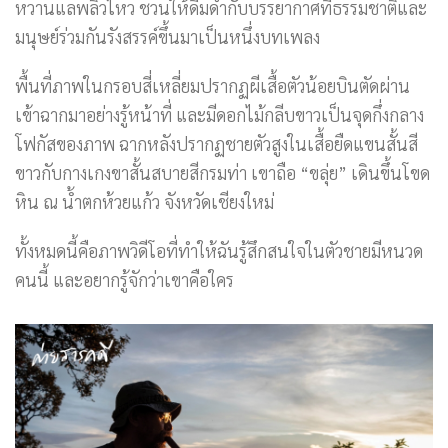
หวานแลพลิ้วไหว ชวนให้ดื่มด่ำกับบรรยากาศที่ธรรมชาติและ
มนุษย์ร่วมกันรังสรรค์ขึ้นมาเป็นหนึ่งบทเพลง
พื้นที่ภาพในกรอบสี่เหลี่ยมปรากฏผีเสื้อตัวน้อยบินตัดผ่าน
เข้าฉากมาอย่างรู้หน้าที่ และมีดอกไม้กลีบขาวเป็นจุดกึ่งกลาง
โฟกัสของภาพ ฉากหลังปรากฏชายตัวสูงในเสื้อยืดแขนสั้นสี
ขาวกับกางเกงขาสั้นสบายสีกรมท่า เขาถือ “ขลุ่ย” เดินขึ้นโขด
หิน ณ น้ำตกห้วยแก้ว จังหวัดเชียงใหม่
ทั้งหมดนี้คือภาพวิดีโอที่ทำให้ฉันรู้สึกสนใจในตัวชายมีหนวด
คนนี้ และอยากรู้จักว่าเขาคือใคร