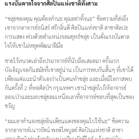
แรงบันดาลใจจากศิลปินแห่งชาติทั้งสาม
“ขลุ่ยของคุณ คุณต้องทำนะ คุณอย่าทิ้งนะ” ข้อความที่ส่งถึง
เขาจากอาจารย์ธนิสร์ ศรีกลิ่นดี ศิลปินแห่งชาติ สาขาศิลปะ
การแสดง พ่วงด้วยตำแหน่งจอมยุทธ์ขลุ่ย เป็นดั่งแรงบันดาล
ใจให้เขาไม่หยุดพัฒนาฝีมือ
ชายไว้หนวดเล่าถึงปรมาจารย์ที่นับถือเสมอมา ครั้งแรก
บังเอิญเจอกันสมัยที่เขาอยู่น่าน เป็นการพบกันสั้นๆ ที่เขาได้
เพียงแต่แนะนำตัวเองว่าเป็นคนทำขลุ่ย และเมื่อมีโอกาสพบ
กันครั้งที่ 2 ที่หอศิลป์ฯ กรุงเทพฯ เขานำขลุ่ยไปให้อาจารย์
ลองเป่าและมอบขลุ่ยลมเหนือเลาที่อาจารย์ชอบที่สุดเป็นของ
ขวัญ
“ผมเอาทำนองขลุ่ยอินเดียนแดงของคุณไปใช้นะ” ข้อความ
จากอาจารย์เนาวรัตน์ พงษ์ไพบูลย์ ศิลปินแห่งชาติ สาขา
วรรณศิลป์ พ่วงด้วยตำแหน่งกวีรางวัลซีไรต์ แจ้งเขาว่าใน