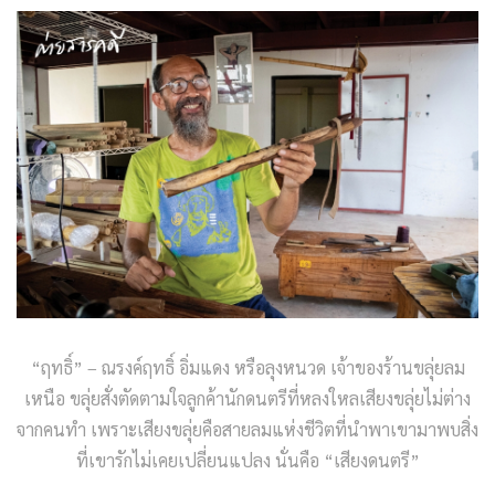
“ฤทธิ์” – ณรงค์ฤทธิ์ อิ่มแดง หรือลุงหนวด เจ้าของร้านขลุ่ยลม
เหนือ ขลุ่ยสั่งตัดตามใจลูกค้านักดนตรีที่หลงใหลเสียงขลุ่ยไม่ต่าง
จากคนทำ เพราะเสียงขลุ่ยคือสายลมแห่งชีวิตที่นำพาเขามาพบสิ่ง
ที่เขารักไม่เคยเปลี่ยนแปลง นั่นคือ “เสียงดนตรี”