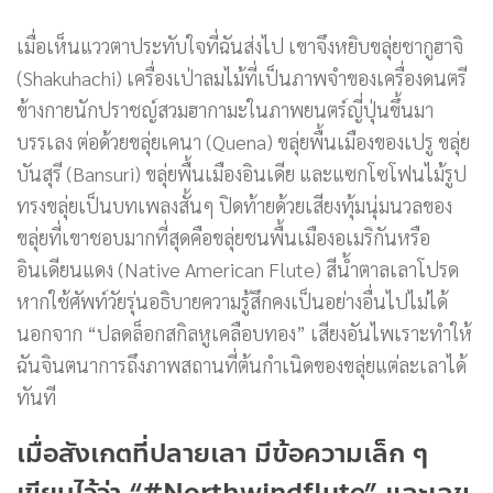
เมื่อเห็นแววตาประทับใจที่ฉันส่งไป เขาจึงหยิบขลุ่ยชากูฮาจิ
(Shakuhachi) เครื่องเป่าลมไม้ที่เป็นภาพจำของเครื่องดนตรี
ข้างกายนักปราชญ์สวมฮากามะในภาพยนตร์ญี่ปุ่นขึ้นมา
บรรเลง ต่อด้วยขลุ่ยเคนา (Quena) ขลุ่ยพื้นเมืองของเปรู ขลุ่ย
บันสุรี (Bansuri) ขลุ่ยพื้นเมืองอินเดีย และแซกโซโฟนไม้รูป
ทรงขลุ่ยเป็นบทเพลงสั้นๆ ปิดท้ายด้วยเสียงทุ้มนุ่มนวลของ
ขลุ่ยที่เขาชอบมากที่สุดคือขลุ่ยชนพื้นเมืองอเมริกันหรือ
อินเดียนแดง (Native American Flute) สีน้ำตาลเลาโปรด
หากใช้ศัพท์วัยรุ่นอธิบายความรู้สึกคงเป็นอย่างอื่นไปไม่ได้
นอกจาก “ปลดล็อกสกิลหูเคลือบทอง” เสียงอันไพเราะทำให้
ฉันจินตนาการถึงภาพสถานที่ต้นกำเนิดของขลุ่ยแต่ละเลาได้
ทันที
เมื่อสังเกตที่ปลายเลา มีข้อความเล็ก ๆ