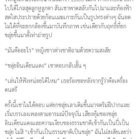
ไปได้ไกลสุดลูกหูลูกตา สันเขาพาดสลับกันไปมาและท้องฟ้า
สดใสประปรายด้วยก้อนเมฆเกาะกันเป็นรูปทรงต่างๆ ฉันอด
ไม่ได้ที่จะยกกล้องขึ้นมาบันทึกภาพ เช่นเดียวกับฤทธิ์ที่ยก
ขลุ่ยขึ้นมาตั้งท่าถ่ายรูป
“มันคืออะไร” หญิงชาวต่างชาติถามด้วยความสงสัย
“ขลุ่ยอินเดียนแดง” เขาตอบกลับสั้น ๆ
“เล่นให้ฟังหน่อยได้ไหม” เธอร้องขอหลังจากรู้ว่าคือเครื่อง
ดนตรี
ครั้งนี้เขาไม่ได้ตอบ แต่ยกขลุ่ยเลาเดิมขึ้นมาจดริมฝีปากและ
เริ่มบรรเลงเพลงตามอารมณ์ปัจจุบัน เสียงทุ้มของขลุ่ย
อินเดียนแดงและความเงียบของธรรมชาติเข้ากันเป็นปี่เป็น
ขลุ่ย ไม่สิ “เข้ากันเป็นธรรมชาติเป็นขลุ่ย” ฉันไม่สงสัยเลยว่า