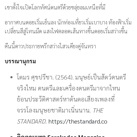
เขาตั้งใจเปิดโลกทัศน์ดนตรีด้วยขลุ่ยลมเหนือที่มี
อากาศบนดอยเริ่มเย็นลง นักท่องเที่ยวเริ่มเบาบาง ท้องฟ้าเริ่ม
เปลี่ยนสีสู่โทนมืด แสงไฟตลอดเส้นทางขึ้นดอยเริ่มสว่างขึ้น
คืนนี้ดาวประกายพรึกสว่างไสวเคียงคู่จันทรา
บรรณานุกรม
โตมร ศุขปรีชา. (2564). มนุษย์เป็นสัตว์ดนตรี
จริงไหม ดนตรีและเครื่องดนตรีมาจากไหน
ย้อนประวัติศาสตร์หาต้นตอเสียงเพลงที่
จรรโลงมนุษยชาติมาเนิ่นนาน.
THE
STANDARD.
https://thestandard.co
ติดตามเพจ Sarakadee Magazine