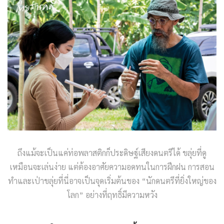
ถึงแม้จะเป็นแค่ท่อพลาสติกก็ประดิษฐ์เสียงดนตรีได้ ขลุ่ยที่ดู
เหมือนจะเล่นง่าย แต่ต้องอาศัยความอดทนในการฝึกฝน การสอน
ทำและเป่าขลุ่ยที่นี่อาจเป็นจุดเริ่มต้นของ “นักดนตรีที่ยิ่งใหญ่ของ
โลก” อย่างที่ฤทธิ์มีความหวัง