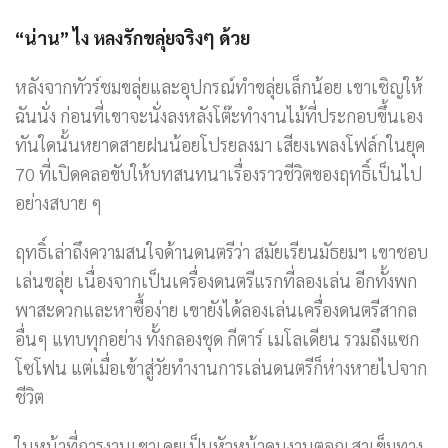
“
น่าน
”
ไง หลงรักขลุ่ยจริงๆ ด้วย
หลังจากทัวร์ชมขลุ่ยและอุปกรณ์ทำขลุ่ยเล็กน้อย เขาเชิญให้
ฉันนั่ง ก่อนที่เขาจะนั่งลงหลังโต๊ะทำงานไม้ที่ประกอบขึ้นเอง
ทันใดนั้นหยาดสายฝนน้อยโปรยลงมา เสียงเพลงโฟล์กในยุค
70 ที่เปิดคลอขับให้บทสนทนาเรื่องราวชีวิตของฤทธิ์เป็นไป
อย่างสบาย ๆ
ฤทธิ์เล่าถึงความสนใจด้านดนตรีว่า สมัยเรียนมัธยมฯ เขาชอบ
เล่นขลุ่ย เนื่องจากเป็นเครื่องดนตรีแรกที่ลองเล่น อีกทั้งพก
พาสะดวกและหาซื้อง่าย เขายังได้ลองเล่นเครื่องดนตรีสากล
อื่นๆ แทบทุกอย่าง ทั้งกลองชุด กีตาร์ เมโลเดียน รวมถึงแซก
โซโฟน แต่เมื่อเข้าสู่วัยทำงานการเล่นดนตรีก็ห่างหายไปจาก
ชีวิต
ในหน้าที่การงานเขาเคยเป็นหัวหน้าคนงานตอกเสาเข็มทาง