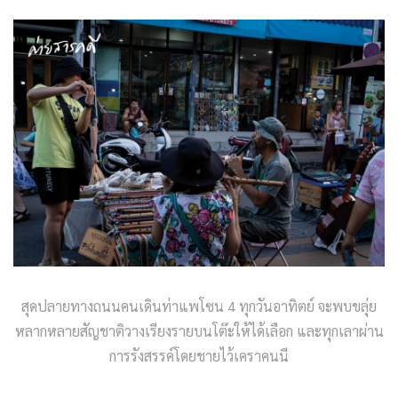
สุดปลายทางถนนคนเดินท่าแพโซน 4 ทุกวันอาทิตย์ จะพบขลุ่ย
หลากหลายสัญชาติวางเรียงรายบนโต๊ะให้ได้เลือก และทุกเลาผ่าน
การรังสรรค์โดยชายไว้เคราคนนี