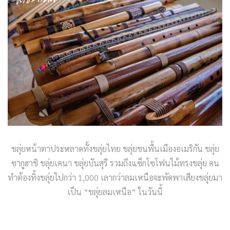
ขลุ่ยหน้าตาประหลาดทั้งขลุ่ยไทย ขลุ่ยชนพื้นเมืองอเมริกัน ขลุ่ย
ซากูฮาชิ ขลุ่ยเคนา ขลุ่ยบันสุรี รวมถึงแซ็กโซโฟนไม้ทรงขลุ่ย คน
ทำต้องทิ้งขลุ่ยไปกว่า 1,000 เลากว่าลมเหนือจะพัดพาเสียงขลุ่ยมา
เป็น “ขลุ่ยลมเหนือ” ในวันนี้