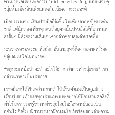
ทำไมวิดีโอเสียงเพื่อการบำบัด (sound healing) ถึงนิยมจับคู่
ขลุ่ยพื้นเมืองอินเดียนแดงกับเสียงจากธรรมชาติ
เมื่อบรรเลงจบ เสียงปรบมือก็ดังขึ้น ไม่เพียงจากหญิงชาวต่าง
ชาติ แต่นักท่องเที่ยวทุกคนที่อยู่ตรงนั้นปรบมือให้กับการแส
ดงสั้นๆ นี้ด้วยความเต็มใจ เขากล่าวขอบคุณด้วยรอยยิ้ม
ระหว่างรอชมพระอาทิตย์ตก ฉันถามฤทธิ์ถึงความคาดหวังต่อ
ขลุ่ยลมเหนือในอนาคต
“ขลุ่ยลมเหนือน่าจะทำอะไรได้มากกว่าการทำขลุ่ยขาย” เขา
กล่าวแววตาเป็นประกาย
เขาอธิบายให้ฟังต่อว่า อยากทำให้บ้านตัวเองเป็นศูนย์การ
เรียนรู้ สอนทำขลุ่ยทุกประเภท และอยากให้มีคนสานต่อสิ่งที่
ทำไว้ เพราะเขารู้ว่าการทำขลุ่ยโดยไม่มีอาจารย์สอนเป็น
อย่างไร จึงตั้งปณิธานว่าหากมีคนสนใจ ก็พร้อมสอนด้วยความ