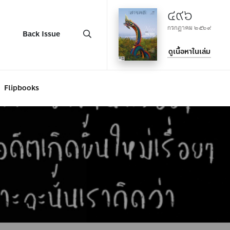
๔๙๖
กรกฎาคม ๒๕๖๙
Back Issue
ดูเนื้อหาในเล่ม
Flipbooks