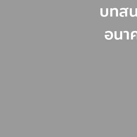
บทสน
อนาคต