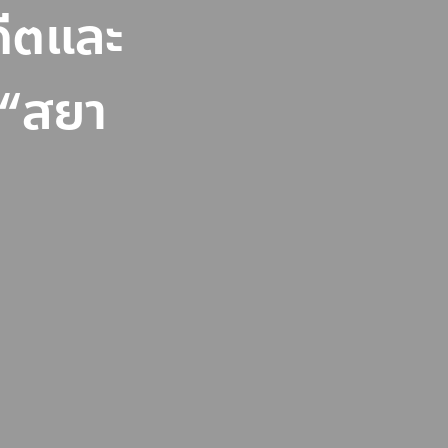
ีตและ
ง “สยา