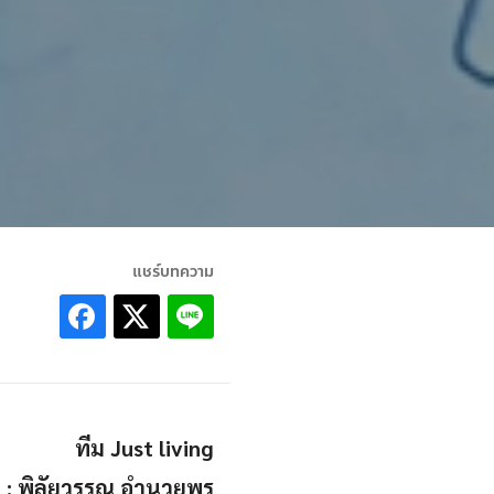
แชร์บทความ
ทีม Just living
อง : พิลัยวรรณ อำนวยพร