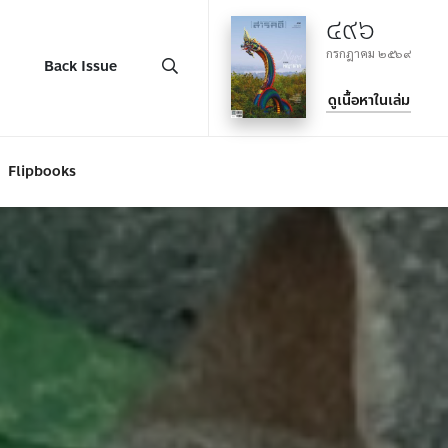
๔๙๖
กรกฎาคม ๒๕๖๙
Back Issue
ดูเนื้อหาในเล่ม
Flipbooks