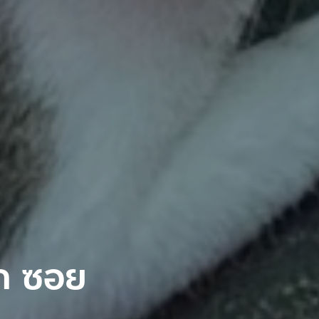
ก ซอย