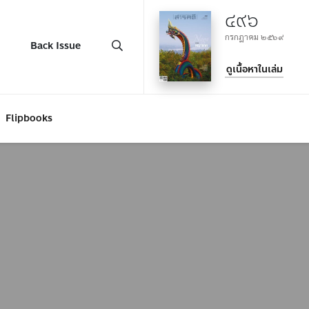
๔๙๖
กรกฎาคม ๒๕๖๙
Back Issue
ดูเนื้อหาในเล่ม
Flipbooks