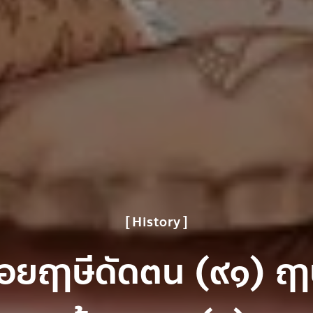
History
อยฤๅษีดัดตน (๙๑) ฤๅ