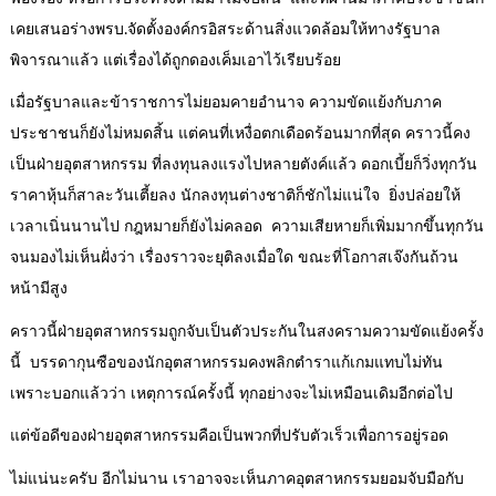
เคยเสนอร่างพรบ.จัดตั้งองค์กรอิสระด้านสิ่งแวดล้อมให้ทางรัฐบาล
พิจารณาแล้ว แต่เรื่องได้ถูกดองเค็มเอาไว้เรียบร้อย
เมื่อรัฐบาลและข้าราชการไม่ยอมคายอำนาจ ความขัดแย้งกับภาค
ประชาชนก็ยังไม่หมดสิ้น แต่คนที่เหงื่อตกเดือดร้อนมากที่สุด คราวนี้คง
เป็นฝ่ายอุตสาหกรรม ที่ลงทุนลงแรงไปหลายตังค์แล้ว ดอกเบี้ยก็วิ่งทุกวัน
ราคาหุ้นก็สาละวันเตี้ยลง นักลงทุนต่างชาติก็ชักไม่แน่ใจ ยิ่งปล่อยให้
เวลาเนิ่นนานไป กฎหมายก็ยังไม่คลอด ความเสียหายก็เพิ่มมากขึ้นทุกวัน
จนมองไม่เห็นฝั่งว่า เรื่องราวจะยุติลงเมื่อใด ขณะที่โอกาสเจ๊งกันถ้วน
หน้ามีสูง
คราวนี้ฝ่ายอุตสาหกรรมถูกจับเป็นตัวประกันในสงครามความขัดแย้งครั้ง
นี้ บรรดากุนซือของนักอุตสาหกรรมคงพลิกตำราแก้เกมแทบไม่ทัน
เพราะบอกแล้วว่า เหตุการณ์ครั้งนี้ ทุกอย่างจะไม่เหมือนเดิมอีกต่อไป
แต่ข้อดีของฝ่ายอุตสาหกรรมคือเป็นพวกที่ปรับตัวเร็วเพื่อการอยู่รอด
ไม่แน่นะครับ อีกไม่นาน เราอาจจะเห็นภาคอุตสาหกรรมยอมจับมือกับ