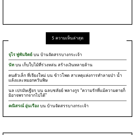
5 ความเห็นล่าสุด
จุไร พู่พันจิตย์
บน
บ้านจัดสรรบางกระเจ้า
นัท
บน
เก็บใบไม้ที่ร่วงหล่น สร้างเงินหลายล้าน
คนตัวเล็ก ที่เจียงใหม่
บน
ข้าวโพด สาเหตุแห่งการทำลายป่า น้ำ
แล้งและหมอกควันพิษ
นล เปรมัษเฐียร
บน
ฉลบชลัยย์ พลางกูร “ความรักที่แม้ความตายก็
มิอาจพรากจากไปได้”
คณิสรณ์ อุ่นเรือง
บน
บ้านจัดสรรบางกระเจ้า