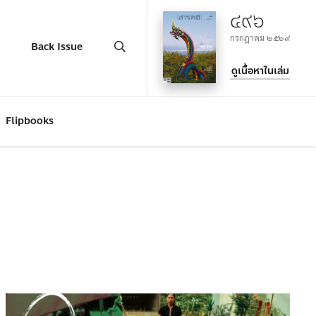
๔๙๖
กรกฎาคม ๒๕๖๙
Back Issue
ดูเนื้อหาในเล่ม
Flipbooks