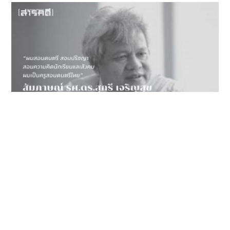
Culture
Talk
สัมภาษณ์ รศ.ดร.สุกรี เจริญสุข “ผมสอนดนตรี
สอนปรัชญา สอนความคิดนักเรียนและสังคม ผม
เป็นครูสอนดนตรีไทย”
2 ตุลาคม 2005