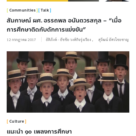
Communities
Talk
สัมภาษณ์ ผศ. อรรถพล อนันตวรสกุล – “เมื่อ
การศึกษาติดกับดักการแข่งขัน”
12 กรกฎาคม 2017
ยัติภังค์ - ธัชชัย วงศ์กิจรุ่งเรือง
,
สุวัฒน์ อัศวไชยชาญ
Culture
แนะนำ ๑๐ เพลงการศึกษา