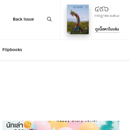
๔๙๖
กรกฎาคม ๒๕๖๙
Back Issue
ดูเนื้อหาในเล่ม
Flipbooks