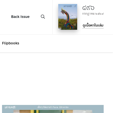
๔๙๖
กรกฎาคม ๒๕๖๙
Back Issue
ดูเนื้อหาในเล่ม
Flipbooks