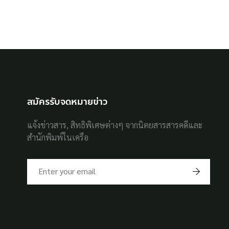
สมัครรับจดหมายข่าว
แจ้งข่าวสาร, สิทธิพิเศษต่างๆ จากนิตยสารสารคดีและ
สำนักพิมพ์ในเครือ