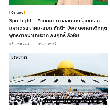
Culture
Spotlight – “แยกศาสนาออกจากรัฐยกเลิก
มหาเถรสมาคม-สมณศักดิ์” ข้อเสนอกลางวิกฤต
พุทธศาสนาไทยจาก สมฤทธิ์ ลือชัย
8 สิงหาคม 2016
สุเจน กรรพฤทธิ์