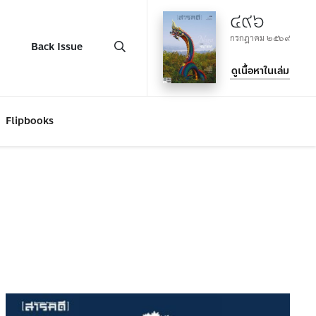
๔๙๖
กรกฎาคม ๒๕๖๙
Back Issue
ดูเนื้อหาในเล่ม
Flipbooks