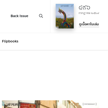
๔๙๖
กรกฎาคม ๒๕๖๙
Back Issue
ดูเนื้อหาในเล่ม
Flipbooks