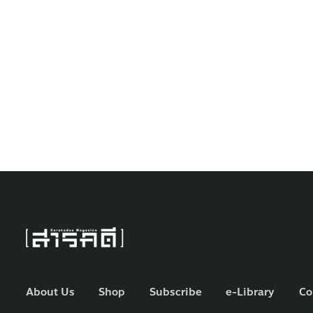
About Us
Shop
Subscribe
e-Library
Co