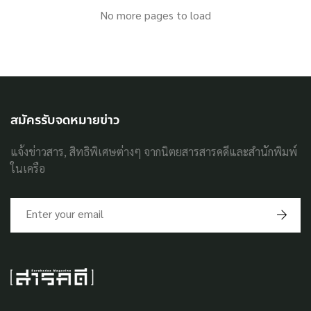
No more pages to load
สมัครรับจดหมายข่าว
แจ้งข่าวสาร, สิทธิพิเศษต่างๆ จากนิตยสารสารคดีและสำนักพิมพ์
ในเครือ