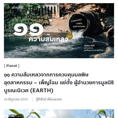
Planet
๑๑ ความล้มเหลวจากการควบคุมมลพิษ
อุตสาหกรรม – เพ็ญโฉม แซ่ตั้ง ผู้อำนวยการมูลนิธิ
บูรณะนิเวศ (EARTH)
26 มิถุนายน 2019
ฐิติพันธ์ พัฒนมงคล