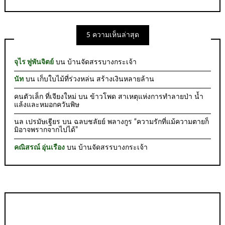
5 ความเห็นล่าสุด
จุไร พู่พันจิตย์
บน
บ้านจัดสรรบางกระเจ้า
นัท
บน
เก็บใบไม้ที่ร่วงหล่น สร้างเงินหลายล้าน
คนตัวเล็ก ที่เจียงใหม่
บน
ข้าวโพด สาเหตุแห่งการทำลายป่า น้ำ
แล้งและหมอกควันพิษ
นล เปรมัษเฐียร
บน
ฉลบชลัยย์ พลางกูร “ความรักที่แม้ความตายก็
มิอาจพรากจากไปได้”
คณิสรณ์ อุ่นเรือง
บน
บ้านจัดสรรบางกระเจ้า