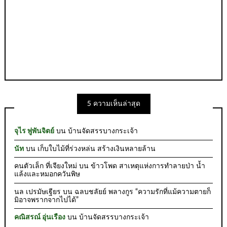
5 ความเห็นล่าสุด
จุไร พู่พันจิตย์
บน
บ้านจัดสรรบางกระเจ้า
นัท
บน
เก็บใบไม้ที่ร่วงหล่น สร้างเงินหลายล้าน
คนตัวเล็ก ที่เจียงใหม่
บน
ข้าวโพด สาเหตุแห่งการทำลายป่า น้ำ
แล้งและหมอกควันพิษ
นล เปรมัษเฐียร
บน
ฉลบชลัยย์ พลางกูร “ความรักที่แม้ความตายก็
มิอาจพรากจากไปได้”
คณิสรณ์ อุ่นเรือง
บน
บ้านจัดสรรบางกระเจ้า