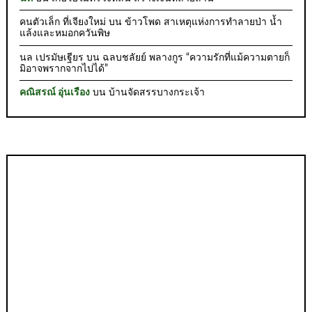
คนตัวเล็ก ที่เจียงใหม่
บน
ข้าวโพด สาเหตุแห่งการทำลายป่า น้ำ
แล้งและหมอกควันพิษ
นล เปรมัษเฐียร
บน
ฉลบชลัยย์ พลางกูร “ความรักที่แม้ความตายก็
มิอาจพรากจากไปได้”
คณิสรณ์ อุ่นเรือง
บน
บ้านจัดสรรบางกระเจ้า