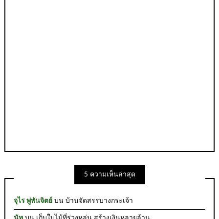
5 ความเห็นล่าสุด
จุไร พู่พันจิตย์
บน
บ้านจัดสรรบางกระเจ้า
นัท
บน
เก็บใบไม้ที่ร่วงหล่น สร้างเงินหลายล้าน