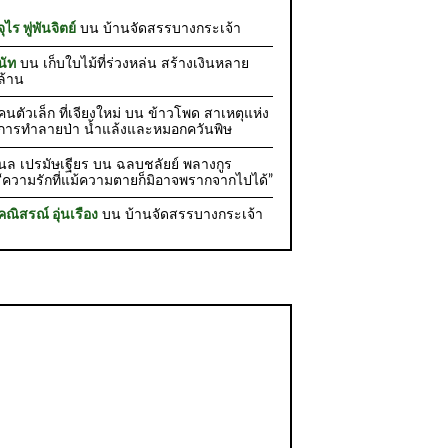
จุไร พู่พันจิตย์
บน
บ้านจัดสรรบางกระเจ้า
นัท
บน
เก็บใบไม้ที่ร่วงหล่น สร้างเงินหลาย
ล้าน
คนตัวเล็ก ที่เจียงใหม่
บน
ข้าวโพด สาเหตุแห่ง
การทำลายป่า น้ำแล้งและหมอกควันพิษ
นล เปรมัษเฐียร
บน
ฉลบชลัยย์ พลางกูร
“ความรักที่แม้ความตายก็มิอาจพรากจากไปได้”
คณิสรณ์ อุ่นเรือง
บน
บ้านจัดสรรบางกระเจ้า