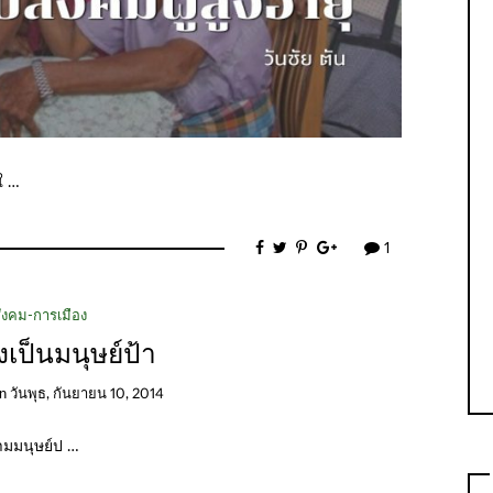
ใ …
1
ังคม-การเมือง
งเป็นมนุษย์ป้า
on
วันพุธ, กันยายน 10, 2014
ยามมนุษย์ป …