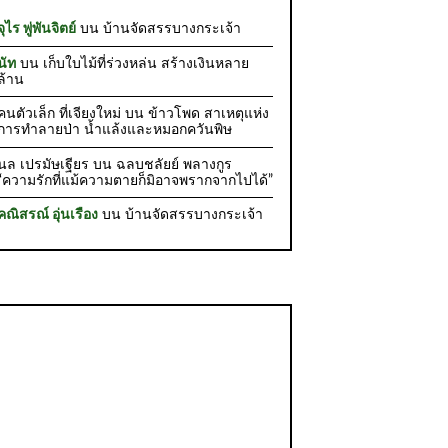
จุไร พู่พันจิตย์
บน
บ้านจัดสรรบางกระเจ้า
นัท
บน
เก็บใบไม้ที่ร่วงหล่น สร้างเงินหลาย
ล้าน
คนตัวเล็ก ที่เจียงใหม่
บน
ข้าวโพด สาเหตุแห่ง
การทำลายป่า น้ำแล้งและหมอกควันพิษ
นล เปรมัษเฐียร
บน
ฉลบชลัยย์ พลางกูร
“ความรักที่แม้ความตายก็มิอาจพรากจากไปได้”
คณิสรณ์ อุ่นเรือง
บน
บ้านจัดสรรบางกระเจ้า