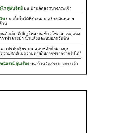
จุไร พู่พันจิตย์
บน
บ้านจัดสรรบางกระเจ้า
นัท
บน
เก็บใบไม้ที่ร่วงหล่น สร้างเงินหลาย
ล้าน
คนตัวเล็ก ที่เจียงใหม่
บน
ข้าวโพด สาเหตุแห่ง
การทำลายป่า น้ำแล้งและหมอกควันพิษ
นล เปรมัษเฐียร
บน
ฉลบชลัยย์ พลางกูร
“ความรักที่แม้ความตายก็มิอาจพรากจากไปได้”
คณิสรณ์ อุ่นเรือง
บน
บ้านจัดสรรบางกระเจ้า