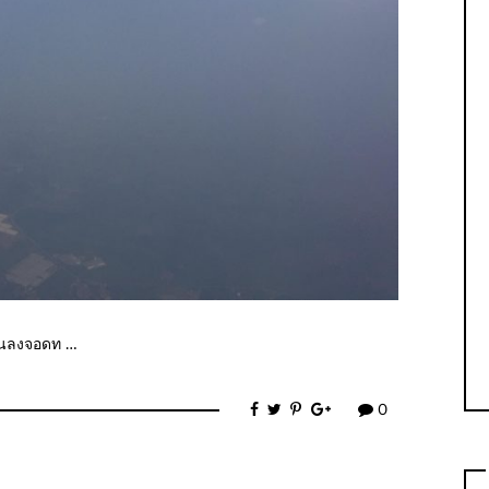
ร่อนลงจอดท …
0