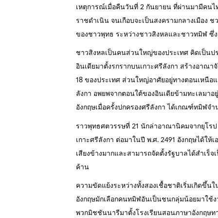
เหตุการณ์เมื่อคืนวันที่ 2 กันยายน ที่ผ่านมา
ราชดำเนิน จนเกือบจะเป็นสงครามกลางเมือง ชวนใ
ของชาวพุทธ ระหว่างชาวสิงหลและชาวทมิฬ ซึ่งสู้
ชาวสิงหลเป็นคนส่วนใหญ่ของประเทศ คิดเป็น
อินเดียมาตั้งรกรากบนเกาะศรีลังกา สร้างอาณาจ
18 ของประเทศ ส่วนใหญ่อาศัยอยู่ทางตอนเหนือ
ลังกา อพยพจากตอนใต้ของอินเดียข้ามทะเลมาอยู่
อังกฤษเมื่อครั้งปกครองศรีลังกา ได้เกณฑ์ทมิ
ราวพุทธศตวรรษที่ 21 นักล่าอาณานิคมจากยุโรป 
เกาะศรีลังกา ต่อมาในปี พ.ศ. 2491 อังกฤษได้ใ
เสียงข้างมากและสามารถจัดตั้งรัฐบาลได้สำเร็จ
ค้าน
ความขัดแย้งระหว่างทั้งสองเชื้อชาติเริ่มเกิดขึ้
อังกฤษมักเลือกคนทมิฬอันเป็นชนกลุ่มน้อยมาใช้
พวกมิชชันนารีมาตั้งโรงเรียนสอนภาษาอังกฤษท