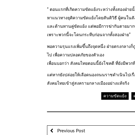
“ ตอนแรกที่เกิดความขัดแย้งระหว่างทั้งสองฝ่าย
หาแนวทางยุติความขัดแย้งโดยสันติวิธี ผู้คนในสั
และต้านทานคู่ขัดแย้ง แต่พอมีการฆ่ากันตายมากขึ้
เพราะพวกนี้จะโดนกระทืบก่อนจากทั้งสองฝ่าย”
พอความรุนแรงเพิ่มขึ้นถึงจุดหนึ่ง ฝ่ายตรงกลางก็
ไป เพื่อความปลอดภัยของตัวเอง
เพื่อนบอกว่า สังคมไทยตอนนี้ยังโชคดี ที่ยังมีพว
แต่หากยังปล่อยให้เลือดนองถนนราชดำเนินไปเรื่อย 
สังคมไทยเข้าสู่สงครามกลางเมืองอย่างแท้จริง
ความขัดแย้ง
Previous Post