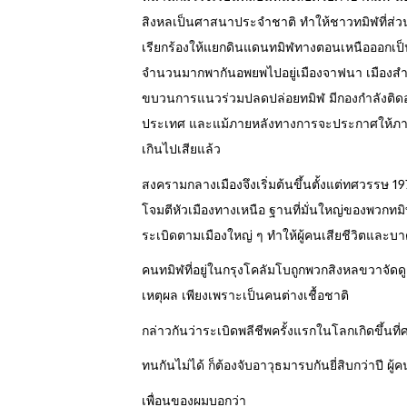
สิงหลเป็นศาสนาประจำชาติ ทำให้ชาวทมิฬที่ส่ว
เรียกร้องให้แยกดินแดนทมิฬทางตอนเหนือออกเป็
จำนวนมากพากันอพยพไปอยู่เมืองจาฟนา เมืองสำ
ขบวนการแนวร่วมปลดปล่อยทมิฬ มีกองกำลังติดอาวุ
ประเทศ และแม้ภายหลังทางการจะประกาศให้ภาษ
เกินไปเสียแล้ว
สงครามกลางเมืองจึงเริ่มต้นขึ้นตั้งแต่ทศวรรษ
โจมตีหัวเมืองทางเหนือ ฐานที่มั่นใหญ่ของพวกทมิ
ระเบิดตามเมืองใหญ่ ๆ ทำให้ผู้คนเสียชีวิตและ
คนทมิฬที่อยู่ในกรุงโคลัมโบถูกพวกสิงหลขวาจัดด
เหตุผล เพียงเพราะเป็นคนต่างเชื้อชาติ
กล่าวกันว่าระเบิดพลีชีพครั้งแรกในโลกเกิดขึ้นที่ศ
ทนกันไม่ได้ ก็ต้องจับอาวุธมารบกันยี่สิบกว่าปี ผ
เพื่อนของผมบอกว่า