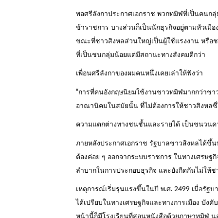
พอศรีลังกาประกาศเอกราช พวกทมิฬที่เป็นคนกลุ่ม
ข้าราชการ บางส่วนก็เป็นนักธุรกิจอยู่ตามหัวเมื
ขณะที่ชาวสิงหลส่วนใหญ่เป็นผู้ใช้แรงงาน หรือช
ที่เป็นชนกลุ่มน้อยแต่มีสถานะทางสังคมดีกว่า
เพื่อนศรีลังกาของผมคนหนึ่งเคยเล่าให้ฟังว่า
“การที่คนอังกฤษนิยมใช้งานชาวทมิฬมากกว่าชาว
อาณานิคมในสมัยนั้น ที่ไม่ต้องการให้ชาวสิงหล
ความแตกต่างทางชนชั้นและรายได้ เป็นชนวนควา
ภายหลังประกาศเอกราช รัฐบาลชาวสิงหลได้ขึ้นป
ต้องค่อย ๆ ออกจากระบบราชการ ในทางเศรษฐกิจก็
ลำบากในการประกอบธุรกิจ และยังกีดกันไม่ให้ช
เหตุการณ์เริ่มรุนแรงขึ้นในปี พ.ศ. 2499 เมื่อ
ได้เปรียบในทางเศรษฐกิจและทางการเมือง บังคับใ
หน้านี้ก็มีโรงเรียนที่สอนหนังสือด้วยภาษาทมิ