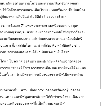
มีคนไทยฆ่ากันเองด้วยความโกรธและความเกลียดชังกลางถนน
ห้นึกถึงสงครามกลางเมืองในประเทศศรีลังกา ซึ่งเป็นเมือง
กันมาหลายสิบปีแล้วไม่มีทีท่าว่าจะจบลงง่าย ๆ
ประชากรร้อยละ 74 อพยพจากทางภาคเหนือของคาบสมุทร
ักรนามอนุราธปุระ ส่วนประชากรชาวทมิฬซึ่งมีอยู่ราวร้อยละ
และตะวันออกของเกาะ แบ่งเป็นสองพวก พวกแรกคือทมิฬศรี
บนเกาะตั้งแต่สมัยโบราณ พวกที่สอง คือ ทมิฬอินเดีย ชาว
ฬจำนวนมากจากอินเดียตอนใต้มาเป็นแรงงานในไร่ชา
ได้แก่ โปรตุเกส ฮอลันดา และอังกฤษ ผลัดกันเข้ายึดครอง
ห้เอกราชแก่ชาวศรีลังกา พรรคการเมืองของชาวสิงหลได้คะแนน
เป็นครั้งแรก โดยมีพรรคการเมืองของชาวทมิฬเป็นพรรคฝ่าย
นในช่วงเวลานั้น เพราะเมื่ออังกฤษปกครองศรีลังกาผู้ปกครอง
งาน เพราะคนทมิฬพูดภาษาอังกฤษได้ดีกว่าคนสิงหล เนื่องจาก
างตอนเหนือของประเทศซึ่งเป็นถิ่นของคนทมิฬ