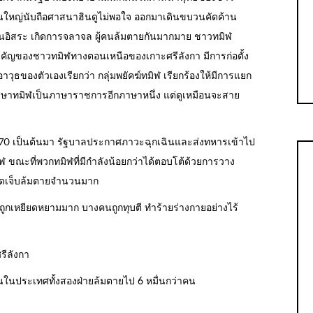
นใหญ่นับถือศาสนาฮินดูไม่พอใจ ออกมาเดินขบวนคัดค้าน
นอิสระ เกิดการจลาจล ผู้คนล้มตายกันมากมาย ชาวทมิฬ
คัญของชาวทมิฬทางตอนเหนือของเกาะศรีลังกา มีการก่อตั้ง
ธของตัวเองเรียกว่า กลุ่มพยัคฆ์ทมิฬ เรียกร้องให้มีการแยก
าทมิฬเป็นภาษาราชการอีกภาษาหนึ่ง แต่ดูเหมือนจะสาย
 1970 เป็นต้นมา รัฐบาลประกาศภาวะฉุกเฉินและส่งทหารเข้าไป
ฬ ขณะที่พวกทมิฬที่มีกำลังน้อยกว่าได้ตอบโต้ด้วยการวาง
บาดเจ็บล้มตายจำนวนมาก
ูถูกเหยียดหยามมาก บางคนถูกทุบตี ทำร้ายร่างกายอย่างไร้
รีลังกา
ู้คนในประเทศทั้งสองฝ่ายล้มตายไป 6 หมื่นกว่าคน