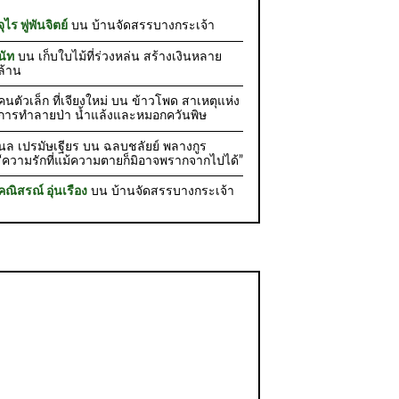
จุไร พู่พันจิตย์
บน
บ้านจัดสรรบางกระเจ้า
นัท
บน
เก็บใบไม้ที่ร่วงหล่น สร้างเงินหลาย
ล้าน
คนตัวเล็ก ที่เจียงใหม่
บน
ข้าวโพด สาเหตุแห่ง
การทำลายป่า น้ำแล้งและหมอกควันพิษ
นล เปรมัษเฐียร
บน
ฉลบชลัยย์ พลางกูร
“ความรักที่แม้ความตายก็มิอาจพรากจากไปได้”
คณิสรณ์ อุ่นเรือง
บน
บ้านจัดสรรบางกระเจ้า