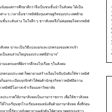
น้อยแต่การศึกษาดีกว่าจึงเป็นชนชั้นนำในสังคม ได้เป็น
องต่าง ๆ เวลานั้นชาวทมิฬยังกุมเศรษฐกิจของประเทศด้วย
นชั้นระดับล่าง ในใจลึก ๆ ชาวสิงหลจึงไม่ค่อยพอใจพวกทมิฬ
สิงหล น่าจะเป็นวิธีแบ่งแยกและปกครองของพวกเจ้า
ซึ่งเป็นคนส่วนใหญ่ของประเทศมีอำนาจ”
มแตกแยกที่ฝังรากลึกลงไปเรื่อย ๆในสังคม
กครองประเทศ ก็พยายามสร้างเงื่อนไขบีบบังคับให้ชาวทมิฬ
ออกระเบียบจุกจิกทำให้พ่อค้านักธุรกิจชาวทมิฬมีความ
าวทมิฬมีโอกาสเข้าเรียนมหาวิทยาลัย
รัฐบาลประกาศให้ภาษาสิงหลเป็นภาษาราชการ เพื่อให้ชาวสิงหล
ห้โรงเรียนทุกโรงเรียนสอนหนังสือด้วยภาษาสิงหล ทั้งที่ก่อน
ฬ นอกจากนี้รัฐบาลยังพยายามผลักดันให้ศาสนาพุทธของชาว