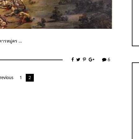
รหมู่คร …
6
revious
1
2