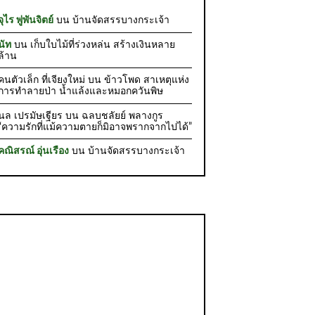
จุไร พู่พันจิตย์
บน
บ้านจัดสรรบางกระเจ้า
นัท
บน
เก็บใบไม้ที่ร่วงหล่น สร้างเงินหลาย
ล้าน
คนตัวเล็ก ที่เจียงใหม่
บน
ข้าวโพด สาเหตุแห่ง
การทำลายป่า น้ำแล้งและหมอกควันพิษ
นล เปรมัษเฐียร
บน
ฉลบชลัยย์ พลางกูร
“ความรักที่แม้ความตายก็มิอาจพรากจากไปได้”
คณิสรณ์ อุ่นเรือง
บน
บ้านจัดสรรบางกระเจ้า