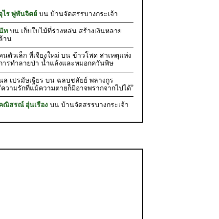
จุไร พู่พันจิตย์
บน
บ้านจัดสรรบางกระเจ้า
นัท
บน
เก็บใบไม้ที่ร่วงหล่น สร้างเงินหลาย
ล้าน
คนตัวเล็ก ที่เจียงใหม่
บน
ข้าวโพด สาเหตุแห่ง
การทำลายป่า น้ำแล้งและหมอกควันพิษ
นล เปรมัษเฐียร
บน
ฉลบชลัยย์ พลางกูร
“ความรักที่แม้ความตายก็มิอาจพรากจากไปได้”
คณิสรณ์ อุ่นเรือง
บน
บ้านจัดสรรบางกระเจ้า