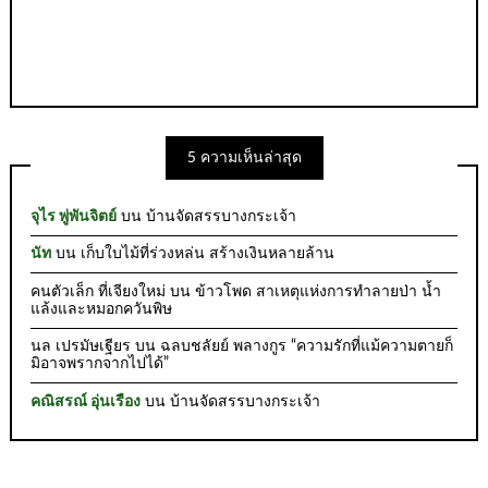
5 ความเห็นล่าสุด
จุไร พู่พันจิตย์
บน
บ้านจัดสรรบางกระเจ้า
นัท
บน
เก็บใบไม้ที่ร่วงหล่น สร้างเงินหลายล้าน
คนตัวเล็ก ที่เจียงใหม่
บน
ข้าวโพด สาเหตุแห่งการทำลายป่า น้ำ
แล้งและหมอกควันพิษ
นล เปรมัษเฐียร
บน
ฉลบชลัยย์ พลางกูร “ความรักที่แม้ความตายก็
มิอาจพรากจากไปได้”
คณิสรณ์ อุ่นเรือง
บน
บ้านจัดสรรบางกระเจ้า