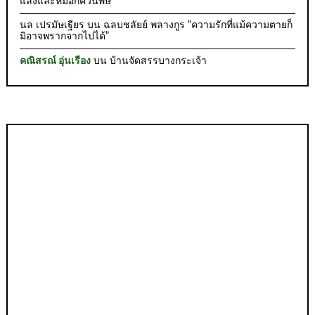
แล้งและหมอกควันพิษ
นล เปรมัษเฐียร
บน
ฉลบชลัยย์ พลางกูร “ความรักที่แม้ความตายก็
มิอาจพรากจากไปได้”
คณิสรณ์ อุ่นเรือง
บน
บ้านจัดสรรบางกระเจ้า