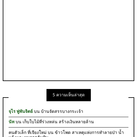
5 ความเห็นล่าสุด
จุไร พู่พันจิตย์
บน
บ้านจัดสรรบางกระเจ้า
นัท
บน
เก็บใบไม้ที่ร่วงหล่น สร้างเงินหลายล้าน
คนตัวเล็ก ที่เจียงใหม่
บน
ข้าวโพด สาเหตุแห่งการทำลายป่า น้ำ