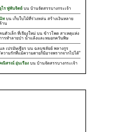
จุไร พู่พันจิตย์
บน
บ้านจัดสรรบางกระเจ้า
นัท
บน
เก็บใบไม้ที่ร่วงหล่น สร้างเงินหลาย
ล้าน
คนตัวเล็ก ที่เจียงใหม่
บน
ข้าวโพด สาเหตุแห่ง
การทำลายป่า น้ำแล้งและหมอกควันพิษ
นล เปรมัษเฐียร
บน
ฉลบชลัยย์ พลางกูร
“ความรักที่แม้ความตายก็มิอาจพรากจากไปได้”
คณิสรณ์ อุ่นเรือง
บน
บ้านจัดสรรบางกระเจ้า