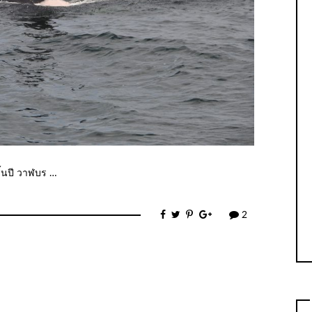
ิ้นปี วาฬบร …
2