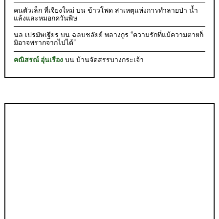
คนตัวเล็ก ที่เจียงใหม่
บน
ข้าวโพด สาเหตุแห่งการทำลายป่า น้ำ
แล้งและหมอกควันพิษ
นล เปรมัษเฐียร
บน
ฉลบชลัยย์ พลางกูร “ความรักที่แม้ความตายก็
มิอาจพรากจากไปได้”
คณิสรณ์ อุ่นเรือง
บน
บ้านจัดสรรบางกระเจ้า