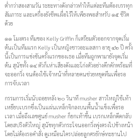
ต่ำกว่าสองสามวัน ระยะทางดังกล่าวทำให้แต่ละทีมต้องบรรทุก
สัมภาระ และเครื่องยังชีพเผื่อไว้ให้เพียงพอสำหรับ ๑๕ ชีวิต
ด้วย
๑๑ โมงตรง ทีมของ Kelly Griffin ก็เตรียมตัวออกจากจุดเริ่ม
ต้นเป็นทีมแรก Kelly เป็นหญิงชาวอะแลสกา อายุ ๔๒ ปี ครั้ง
นี้เป็นการแข่งขันครั้งแรกของเธอ เมื่อทีมถูกพามายังจุดเริ่ม
ต้น สุนัขทั้ง ๑๔ ตัวก็เห่าเสียงดังและโก่งตัวอย่างคึกคักพร้อมที่
จะออกวิ่ง จนต้องใช้เจ้าหน้าที่หลายคนช่วยหยุดทีมเพื่อรอ
การจับเวลา
กรรมการเริ่มนับถอยหลัง ๒๐ วินาที musher สาวใหญ่ใช้เท้า
เหยียบเบรกซึ่งเป็นแผ่นเหล็กจิกลงบนพื้นน้ำแข็งเพื่อรอ
เวลา เมื่อถึงเลขศูนย์ musher ก็ยกเท้าขึ้น เบรกเหล็กดีดกลับ
โดยสปริงตัวใหญ่ สุนัขทุกตัวกระโจนออกวิ่งพุ่งตรงไปข้างหน้า
โดยไม่ต้องรอคำสั่ง ดูเหมือนใครปล่อยลูกศรยักษ์ทะยานไป