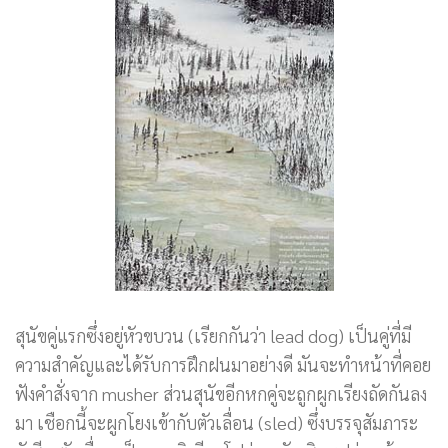
สุนัขคู่แรกซึ่งอยู่หัวขบวน (เรียกกันว่า lead dog) เป็นคู่ที่มี
ความสำคัญและได้รับการฝึกฝนมาอย่างดี มันจะทำหน้าที่คอย
ฟังคำสั่งจาก musher ส่วนสุนัขอีกหกคู่จะถูกผูกเรียงถัดกันลง
มา เชือกนี้จะผูกโยงเข้ากับตัวเลื่อน (sled) ซึ่งบรรจุสัมภาระ