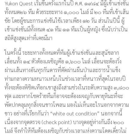
Yukon Quest เริ่มขึ้นครั้งแรกในปี ค.ศ. ๑๙๘๔ มีผู้เข้าแข่งขัน
ทั้งหมด๒๖ ทีม ด้วยระยะทาง ๑,๐๐๐ ไมล์ มี ๒๐ ทีมที่เข้าเส้น
ชัย โดยผู้ชนะการแข่งขันใช้เวลาเพียง ๑๒ วัน ส่วนในปีนี้ ผู้
เข้าแข่งขันมีทั้งหมด ๔๑ ทีม ๑๑ ทีมเป็นผู้หญิง ซึ่งนับว่าเป็น
สถิติสูงสุดเท่าที่เคยมีมา
ในครั้งนี้ ระยะทางทั้งหมดที่ทีมผู้เข้าแข่งขันและสุนัขลาก
เลื่อนทั้ง ๑๔ ตัวต้องเผชิญคือ ๑,๖๐๐ ไมล์ เลื่อนจะต้องวิ่ง
ผ่านเส้นทางอันทุรกันดารที่ตัดผ่านผืนป่าและธารน้ำแข็ง
ท่ามกลางความหนาวเหน็บในช่วงเวลาที่หนาวที่สุดในรอบปี
ทั้งจะต้องพิชิตเทือกเขาสูงถึงสามช่วงในระดับความสูง ๓,๘๐๐
ฟุต และหากโชคร้ายทีมก็อาจจะต้องผจญกับพายุหิมะที่จะ
พัดปกคลุมทุกสิ่งจนขาวโพลน มองไม่เห็นอะไรนอกจากความ
ขาว อย่างที่เรียกกันว่า “white out condition” นอกจากนี้
เนื่องจากจุดตรวจ (check point) บางจุดอยู่ห่างกันถึง ๒๐๐
ไมล์ จึงทำให้ทีมต้องเผชิญกับช่วงเวลาแห่งความโดดเดี่ยวไม่