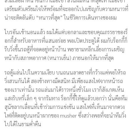
สวมเสื้อผ้าหนาขึ้นกว่าเมื่อเช้า ส่วนผมหนาที่สุดเท่าเมื่อเช้า
เตรียมตัวเตรียมใจให้พร้อมที่จะออกไปเผชิญกับความหนาวที่
น่าจะติดอันดับ “หนาวที่สุด” ในชีวิตการเดินทางของผม
ไบรอันเข้านอนแล้ว ผมได้แต่บอกลาและขอบคุณภรรยาของร็
อกกี้สำหรับอาหารที่แสนอร่อย พอเปิดประตูได้ ผมกับร็อกกี้ก็
รีบวิ่งขึ้นรถตู้ที่จอดอยู่หน้าบ้าน พยายามหลีกเลี่ยงการเผชิญ
หน้ากับสภาพอากาศ (หนาวเย็น) ภายนอกให้มากที่สุด
รถตู้แล่นไปในความเงียบ บนถนนลาดยางที่กว้างแค่พอให้รถ
วิ่งสวนกันได้ สองข้างทางมืดสนิท มีเพียงแสงไฟจากหน้ารถ
ของเราเท่านั้น รถแล่นมาได้ราวหนึ่งชั่วโมง เราก็สังเกตเห็น
แสงริบหรี่เล็ก ๆ จากริมทาง ร็อกกี้ชี้ให้ดูแล้วบอกว่า นั่นคือทีม
สุนัขลากเลื่อนที่เข้าร่วมการแข่งขัน แสงไฟที่เห็นมาจากดวง
ไฟที่ติดอยู่บนหน้าผากของ musher ซึ่งสว่างพอที่จะนำทีมวิ่ง
ไปได้ในยามค่ำคืน