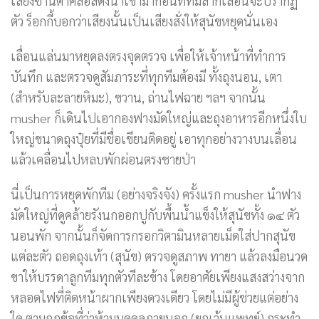
เสียงซานตาคลอสดังนำเข้ามาก่อนที่ทีมลากเลื่อนจะปรากฏ
ตัว ร็อกกี้บอกว่าเสียงนั้นเป็นเสียงสั่งให้สุนัขหยุดนั่นเอง
เลื่อนแล่นมาหยุดลงตรงจุดตรวจ เพื่อให้เจ้าหน้าที่ทำการ
บันทึก และตรวจดูสัมภาระที่ทุกทีมต้องมี ทั้งถุงนอน, เตา
(สำหรับละลายหิมะ), ขวาน, ถ่านไฟฉาย ฯลฯ จากนั้น
musher ก็เดินไปเอากองฟางมัดใหญ่และถุงอาหารอีกหนึ่งใบ
ใหญ่ขนาดถุงปุ๋ยที่มีชื่อเขียนติดอยู่ เอาทุกอย่างวางบนเลื่อน
แล้วเคลื่อนไปหลบพักผ่อนตรงชายป่า
นี่เป็นการหยุดพักทีม (อย่างจริงจัง) ครั้งแรก musher นำฟาง
มัดใหญ่ที่ดูคล้ายรังนกออกปูกับพื้นน้ำแข็งให้สุนัขทั้ง ๑๔ ตัว
นอนพัก จากนั้นก็จัดการกรอกวิตามินหลายเม็ดใส่ปากสุนัข
แต่ละตัว ถอดถุงเท้า (สุนัข) ตรวจดูสภาพ ทายา แล้วลงมือนวด
ขาให้บรรดาลูกทีมทุกตัวทีละข้าง โดยอาศัยเพียงแสงสว่างจาก
หลอดไฟที่ติดหน้าผากเพียงดวงเดียว โดยไม่มีผู้ช่วยแต่อย่าง
ใด ตามกฎข้อที่ว่าห้ามบุคคลภายนอก (ยกเว้นแพทย์) กระทำ