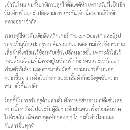
เช้าวันใหม่ ผมตั้งนาฬิกาปลุกไว้ตั้งแต่ตีห้า เพราะวันนี้เป็นอีก
วันเดียวที่ผมจะไปติดตามการแข่งขันได้ เนื่องจากมีปัจจัย
หลายอย่างจำกัด
พอรถตู้สีขาวคันเดิมติดสติกเกอร์ “Yukon Quest” และมีรูป
รอยเท้าสุนัขแปะอยู่รอบคันรถแล่นมาจอด ผมก็รีบจัดการสวม
เสื้อผ้าที่เตรียมไว้ซ้อนทับเข้าไปอีกหลายชั้น เพราะถ้าใส่ไว้
ก่อนตั้งแต่ตอนที่นั่งรออยู่ในห้องพักก็จะร้อนและเหงื่อออก
ท่วมตัวทีเดียว และหากมาสัมผัสกับความหนาวด้านนอก
ความชื้นจากเหงื่อในร่างกายและเสื้อผ้าก็จะยิ่งดูดซับความ
หนาวยิ่งขึ้นไปอีก
ร็อกกี้ซึ่งมารอรับอยู่ด้านล่างยิ้มทักทายอย่างอารมณ์ดีเช่นเคย
คราวนี้เราต้องไปแวะรับผู้สื่อข่าวอีกสามคนเพื่อร่วมเดินทาง
ไปด้วยกัน เนื่องจากจุดพักจุดต่อ ๆ ไปจะยิ่งห่างไกลและ
กันดารขึ้นทุกที