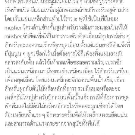
ยังชีพ ตัวเลื่อนเป็นอะลูมิเนียมโปร่ง ๆ หัวเชิด รูปร่างคล้าย
เรือท้ายเปิด มีแผ่นเหล็กคู่ลักษณะคล้ายสกีรองรับอยู่ด้านล่าง
โดยเว้นแผ่นเหล็กส่วนท้ายไว้ราว ๒ ฟุตใช้เป็นที่ยืนของ
musher โครงด้านข้างกั้นสูงสำหรับวางสัมภาระและเป็นที่ให้
musher จับยึดเพื่อใช้ในการทรงตัว ท้ายเลื่อนมีอุปกรณ์ต่าง ๆ
สำหรับชะลอความเร็วหรือหยุดเลื่อน ตั้งแต่แผ่นยางสีดำแข็งที่
มีปุ่มนูน ๆ ผูกเชือกไว้ เมื่อต้องการใช้ก็เพียงทิ้งแผ่นยางดัง
กล่าวลงกับพื้น แล้วใช้เท้ากดเพื่อชะลอความเร็ว, เบรกซึ่ง
เป็นแผ่นเหล็กหนา มีรอยหยักเหมือนเลื่อย ไว้สำหรับเหยียบ
เพื่อหยุดเลื่อน โดยแผ่นเหล็กจะจิกลงบนพื้นน้ำแข็ง, เชือก
สำหรับผูกกับต้นไม้หรือหลักที่ถาวร รวมถึงสมอหรือตะขอ
เหล็กอันใหญ่สำหรับปักลงบนพื้นน้ำแข็ง กรณีที่ต้องการหยุด
พักทีมแต่ไม่มีต้นไม้หรือหลักอะไรที่พอจะผูกเชือกได้ โดย
ต้องเหยียบซ้ำแรง ๆ อีกหลายครั้งเพื่อให้เหล็กแหลมยึดแน่น
และสามารถต้านแรงกระชากจากสุนัขทั้งทีมได้