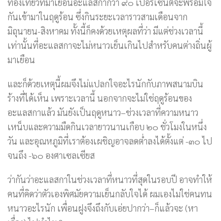
ท่องเที่ยวที่มาเยือนอะแลสกากว่า ๙๐ เปอร์เซ็นต์จะพร้อมใจ
กันเข้ามาในฤดูร้อน ซึ่งกินระยะเวลาราวสามเดือนจาก
มิถุนายน-สิงหาคม ทั้งนี้ก็คงด้วยเหตุผลที่ว่า มีแต่ช่วงเวลานี้
เท่านั้นที่อะแลสกาจะไม่หนาวเย็นเกินไปสำหรับคนต่างถิ่นผู้
มาเยือน
และก็ด้วยเหตุนี้ผมจึงไม่แปลกใจอะไรนักกับภาพสนามบิน
ร้างที่ได้เห็น เพราะเวลานี้ นอกจากจะไม่ใช่ฤดูร้อนของ
อะแลสกาแล้ว มันยังเป็นฤดูหนาว–ช่วงเวลาที่ความหนาว
เหน็บและความมืดกินเวลายาวนานเกือบ ๒๐ ชั่วโมงในหนึ่ง
วัน และอุณหภูมิที่เราต้องเผชิญอาจลดต่ำลงได้ตั้งแต่ -๓๐ ไป
จนถึง -๖๐ องศาเซลเซียส
ว่ากันว่าอะแลสกาในช่วงเวลาที่หนาวที่สุดในรอบปี อาจทำให้
คนที่คิดว่าตัวเองพิศมัยความเย็นกลับใจได้ ผมเองไม่ใช่คนทน
หนาวอะไรนัก เพื่อนฝูงจึงถึงกับเอ่ยปากว่า–ก็แล้วจะ (หา