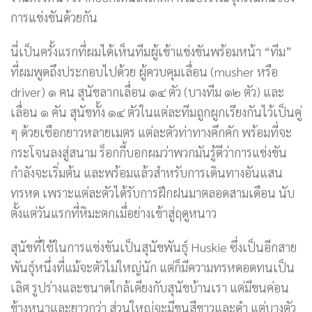
การแข่งขันด้วยกัน
นี่เป็นครั้งแรกที่ผมได้เห็นทีมผู้เข้าแข่งขันพร้อมหน้า “ทีม”
ที่ผมพูดถึงประกอบไปด้วย ผู้ควบคุมเลื่อน (musher หรือ
driver) ๑ คน สุนัขลากเลื่อน ๑๔ ตัว (บางทีม ๑๒ ตัว) และ
เลื่อน ๑ คัน สุนัขทั้ง ๑๔ ตัวในแต่ละทีมถูกผูกเรียงกันไว้เป็นคู่
ๆ ด้วยเชือกยาวหลายเมตร แต่ละตัวท่าทางคึกคัก พร้อมที่จะ
กระโจนลงสู่สนาม ร็อกกี้บอกผมว่าพวกมันรู้ดีว่าการแข่งขัน
กำลังจะเริ่มต้น และพร้อมแล้วสำหรับการเดินทางอันแสน
ทรหด เพราะแต่ละตัวได้รับการฝึกฝนมาตลอดสามเดือน นับ
ตั้งแต่วันแรกที่หิมะตกเมื่อย่างเข้าสู่ฤดูหนาว
สุนัขที่ใช้ในการแข่งขันเป็นสุนัขพันธุ์ Huskie ซึ่งเป็นอีกสาย
พันธุ์หนึ่งที่แม้จะตัวไม่ใหญ่นัก แต่ก็มีความทรหดอดทนเป็น
เลิศ รูปร่างและขนาดใกล้เคียงกับสุนัขบ้านเรา แต่มีขนค่อน
ข้างหนาและยาวกว่า ส่วนใหญ่จะมีขนสีขาวและดำ แต่บางตัว