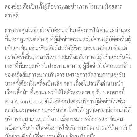
สองช่อง คือเป็นทั้งผู้สื่อข่าวและช่างภาพ ในนามนิตยสาร
สารคดี
การประชุมไม่มีอะไรซับซ้อน เป็นเพียงการให้คำแนะนำและ
ชี้แจงกฎเกณฑ์ต่าง ๆ ที่ผู้สื่อข่าวควรและไม่ควรปฏิบัติต่อทีมผู้
เข้าแข่งขัน เช่น ห้ามสัมผัสหรือให้ความช่วยเหลือแก่ทีมแต่
อย่างใดทั้งสิ้น, เวลาที่เหมาะสมที่จะสัมภาษณ์ผู้เข้าแข่งขันคือ
เวลาที่ทีมหยุดพักรับประทานอาหาร, ผู้สื่อข่าวไม่ควรแบกข้าว
ของหรือสัมภาระมากเกินควร เพราะการติดตามการแข่งขัน
บางครั้งต้องนั่งเครื่องบินเล็ก ฯลฯ เรื่อยไปจนถึงคำแนะนำ
เรื่องเสื้อผ้า ที่เขาแนะว่าให้ใส่ตัวละหลาย ๆ วัน นอกจากนี้
ทาง Yukon Quest ยังมีเฮลิคอปเตอร์บริการผู้สื่อข่าวในช่วง
สองวันแรกของการแข่งขันด้วย โดยใช้กฎว่าใครมาถึงก่อนก็ใช้
บริการก่อน น่าแปลกใจว่า เมื่อกรรมการจัดการแข่งขันคน
หนึ่งถามขึ้นว่า มีใครต้องการใช้บริการเฮลิคอปเตอร์บ้าง กลับมี
นักข่าวเพียงไม่กี่คน (รวมทั้งผมด้วย) ที่ยกมือ