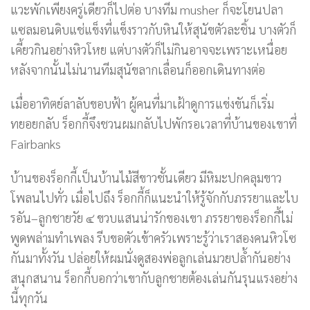
แวะพักเพียงครู่เดียวก็ไปต่อ บางทีม musher ก็จะโยนปลา
แซลมอนดิบแช่แข็งที่แข็งราวกับหินให้สุนัขตัวละชิ้น บางตัวก็
เคี้ยวกินอย่างหิวโหย แต่บางตัวก็ไม่กินอาจจะเพราะเหนื่อย
หลังจากนั้นไม่นานทีมสุนัขลากเลื่อนก็ออกเดินทางต่อ
เมื่ออาทิตย์ลาลับขอบฟ้า ผู้คนที่มาเฝ้าดูการแข่งขันก็เริ่ม
ทยอยกลับ ร็อกกี้จึงชวนผมกลับไปพักรอเวลาที่บ้านของเขาที่
Fairbanks
บ้านของร็อกกี้เป็นบ้านไม้สีขาวชั้นเดียว มีหิมะปกคลุมขาว
โพลนไปทั่ว เมื่อไปถึง ร็อกกี้ก็แนะนำให้รู้จักกับภรรยาและไบ
รอัน–ลูกชายวัย ๔ ขวบแสนน่ารักของเขา ภรรยาของร็อกกี้ไม่
พูดพล่ามทำเพลง รีบขอตัวเข้าครัวเพราะรู้ว่าเราสองคนหิวโซ
กันมาทั้งวัน ปล่อยให้ผมนั่งดูสองพ่อลูกเล่นมวยปล้ำกันอย่าง
สนุกสนาน ร็อกกี้บอกว่าเขากับลูกชายต้องเล่นกันรุนแรงอย่าง
นี้ทุกวัน