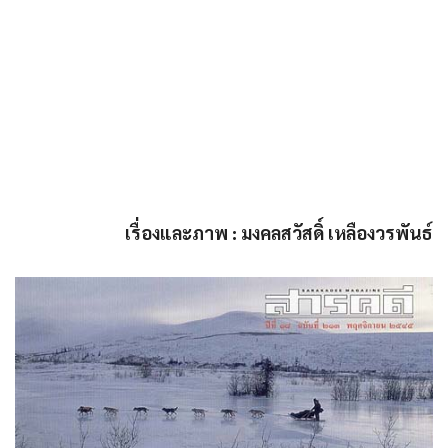
เรื่องและภาพ : มงคลสวัสดิ์ เหลืองวรพันธ์