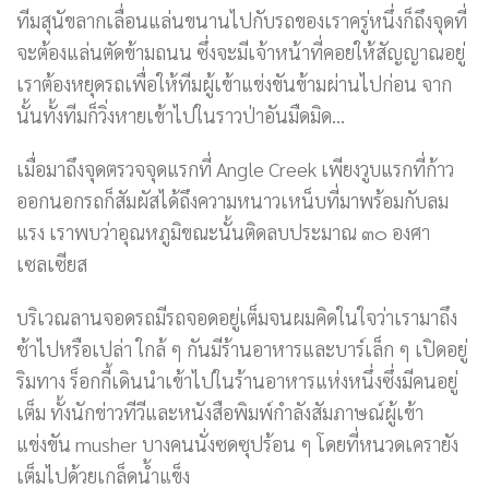
ทีมสุนัขลากเลื่อนแล่นขนานไปกับรถของเราครู่หนึ่งก็ถึงจุดที่
จะต้องแล่นตัดข้ามถนน ซึ่งจะมีเจ้าหน้าที่คอยให้สัญญาณอยู่
เราต้องหยุดรถเพื่อให้ทีมผู้เข้าแข่งขันข้ามผ่านไปก่อน จาก
นั้นทั้งทีมก็วิ่งหายเข้าไปในราวป่าอันมืดมิด…
เมื่อมาถึงจุดตรวจจุดแรกที่ Angle Creek เพียงวูบแรกที่ก้าว
ออกนอกรถก็สัมผัสได้ถึงความหนาวเหน็บที่มาพร้อมกับลม
แรง เราพบว่าอุณหภูมิขณะนั้นติดลบประมาณ ๓๐ องศา
เซลเซียส
บริเวณลานจอดรถมีรถจอดอยู่เต็มจนผมคิดในใจว่าเรามาถึง
ช้าไปหรือเปล่า ใกล้ ๆ กันมีร้านอาหารและบาร์เล็ก ๆ เปิดอยู่
ริมทาง ร็อกกี้เดินนำเข้าไปในร้านอาหารแห่งหนึ่งซึ่งมีคนอยู่
เต็ม ทั้งนักข่าวทีวีและหนังสือพิมพ์กำลังสัมภาษณ์ผู้เข้า
แข่งขัน musher บางคนนั่งซดซุปร้อน ๆ โดยที่หนวดเครายัง
เต็มไปด้วยเกล็ดน้ำแข็ง