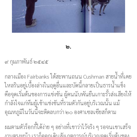
๒.
๙ กุมภาพันธ์ ๒๕๔๕
กลางเมือง Fairbanks ใต้สะพานถนน Cushman สายน้ำที่เคย
ไหลรินอยู่เบื้องล่างในฤดูอื่นและบัดนี้กลายเป็นธารน้ำแข็ง
คือจุดเริ่มต้นของการแข่งขัน ผู้คนนับพันยืนเกาะรั้วส่งเสียงให้
กำลังใจแก่ทีมผู้เข้าแข่งขันที่รวมตัวกันอยู่บริเวณนั้น แม้
อุณหภูมิในวันนี้จะติดลบกว่า ๒๐ องศาเซลเซียสก็ตาม
ผมตามตัวร็อกกี้ได้ง่าย ๆ อย่างที่เขาว่าไว้จริง ๆ รอจนเขาเสร็จ
งานตรงหน้า เราก็ออกเดินสังเกตการณ์บริเวณจุดเริ่มต้นของ