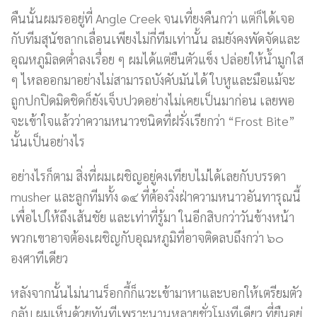
คืนนั้นผมรออยู่ที่ Angle Creek จนเที่ยงคืนกว่า แต่ก็ได้เจอ
กับทีมสุนัขลากเลื่อนเพียงไม่กี่ทีมเท่านั้น ลมยังคงพัดจัดและ
อุณหภูมิลดต่ำลงเรื่อย ๆ ผมได้แต่ยืนตัวแข็ง ปล่อยให้น้ำมูกใส
ๆ ไหลออกมาอย่างไม่สามารถบังคับมันได้ ใบหูและมือแม้จะ
ถูกปกปิดมิดชิดก็ยังเจ็บปวดอย่างไม่เคยเป็นมาก่อน เลยพอ
จะเข้าใจแล้วว่าความหนาวชนิดที่ฝรั่งเรียกว่า “Frost Bite”
นั้นเป็นอย่างไร
อย่างไรก็ตาม สิ่งที่ผมเผชิญอยู่คงเทียบไม่ได้เลยกับบรรดา
musher และลูกทีมทั้ง ๑๔ ที่ต้องวิ่งฝ่าความหนาวอันทารุณนี้
เพื่อไปให้ถึงเส้นชัย และเท่าที่รู้มา ในอีกสิบกว่าวันข้างหน้า
พวกเขาอาจต้องเผชิญกับอุณหภูมิที่อาจติดลบถึงกว่า ๖๐
องศาทีเดียว
หลังจากนั้นไม่นานร็อกกี้ก็แวะเข้ามาหาและบอกให้เตรียมตัว
กลับ ผมเห็นด้วยทันทีเพราะนานหลายชั่วโมงทีเดียว ที่ยืนอยู่