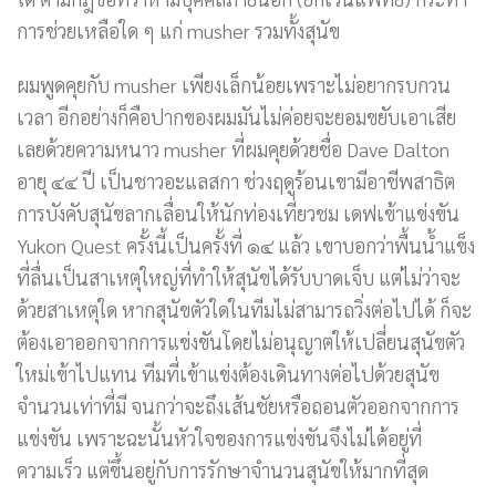
การช่วยเหลือใด ๆ แก่ musher รวมทั้งสุนัข
ผมพูดคุยกับ musher เพียงเล็กน้อยเพราะไม่อยากรบกวน
เวลา อีกอย่างก็คือปากของผมมันไม่ค่อยจะยอมขยับเอาเสีย
เลยด้วยความหนาว musher ที่ผมคุยด้วยชื่อ Dave Dalton
อายุ ๔๔ ปี เป็นชาวอะแลสกา ช่วงฤดูร้อนเขามีอาชีพสาธิต
การบังคับสุนัขลากเลื่อนให้นักท่องเที่ยวชม เดฟเข้าแข่งขัน
Yukon Quest ครั้งนี้เป็นครั้งที่ ๑๔ แล้ว เขาบอกว่าพื้นน้ำแข็ง
ที่ลื่นเป็นสาเหตุใหญ่ที่ทำให้สุนัขได้รับบาดเจ็บ แต่ไม่ว่าจะ
ด้วยสาเหตุใด หากสุนัขตัวใดในทีมไม่สามารถวิ่งต่อไปได้ ก็จะ
ต้องเอาออกจากการแข่งขันโดยไม่อนุญาตให้เปลี่ยนสุนัขตัว
ใหม่เข้าไปแทน ทีมที่เข้าแข่งต้องเดินทางต่อไปด้วยสุนัข
จำนวนเท่าที่มี จนกว่าจะถึงเส้นชัยหรือถอนตัวออกจากการ
แข่งขัน เพราะฉะนั้นหัวใจของการแข่งขันจึงไม่ได้อยู่ที่
ความเร็ว แต่ขึ้นอยู่กับการรักษาจำนวนสุนัขให้มากที่สุด