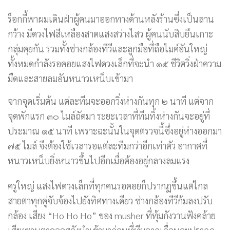
ร็อกกี้พาผมเดินฝ่าผู้คนมาออกทางด้านหลังร้านซึ่งเป็นลาน
กว้าง มีดวงไฟสีเหลืองสาดแสงสว่างไสว ผู้คนนับสิบยืนเกาะ
กลุ่มคุยกัน รวมทั้งช่างกล้องทีวีและลูกมือที่ถือไมค์อันใหญ่
ทั้งหมดกำลังรอคอยแสงไฟดวงเล็กที่จะนำ ๑๕ ชีวิตวิ่งฝ่าความ
มืดและสายลมอันหนาวเหน็บเข้ามา
จากจุดเริ่มต้น แต่ละทีมจะออกวิ่งห่างกันทุก ๒ นาที แต่จาก
จุดพักแรก ๓๐ ไมล์ถัดมา ระยะเวลาที่ทีมทิ้งห่างกันจะอยู่ที่
ประมาณ ๑๕ นาที เพราะฉะนั้นในจุดตรวจนี้ซึ่งอยู่ห่างออกมา
๗๕ ไมล์ จึงต้องใช้เวลารอแต่ละทีมกว่าอีกเท่าตัว อากาศที่
หนาวเหน็บยิ่งหนาวขึ้นไปอีกเมื่อต้องอยู่กลางลมแรง
ครู่ใหญ่ แสงไฟดวงเล็กที่ทุกคนรอคอยก็ปรากฏขึ้นแต่ไกล
สายตาทุกคู่จับจ้องไปยังทิศทางเดียว ช่างกล้องทีวีก้มลงปรับ
กล้อง เสียง “Ho Ho Ho” ของ musher ที่ทุ้มกังวานฟังคล้าย