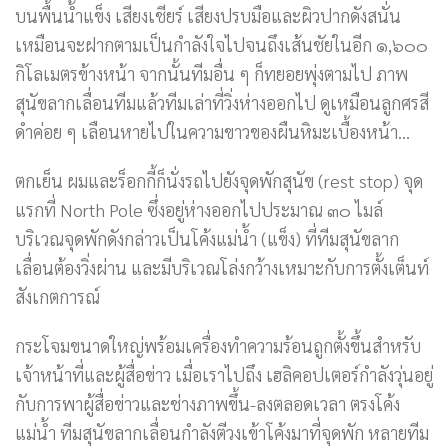
บนพื้นน้ำแข็ง เสียงเชียร์ เสียงปรบมือและผิวปากดังสนั่น
เหมือนจะฝากตามเป็นกำลังใจไปจนถึงเส้นชัยในอีก ๑,๖๐๐
กิโลเมตรข้างหน้า จากนั้นทีมอื่น ๆ ก็ทยอยพุ่งตามไป ภาพ
สุนัขลากเลื่อนทีมแล้วทีมเล่าที่วิ่งห่างออกไป ดูเหมือนลูกศรสี
ดำค่อย ๆ เลือนหายไปในความขาวของผืนหิมะเบื้องหน้า…
ตกเย็น ผมและร็อกกี้ก็นั่งรถไปยังจุดพักสุนัข (rest stop) จุด
แรกที่ North Pole ซึ่งอยู่ห่างออกไปประมาณ ๓๐ ไมล์
บริเวณจุดพักดังกล่าวเป็นโค้งแม่น้ำ (แข็ง) ที่ทีมสุนัขลาก
เลื่อนต้องวิ่งผ่าน และมีบริเวณโล่งกว้างเหมาะกับการตั้งเต็นท์
สังเกตการณ์
กระโจมขนาดใหญ่พร้อมเครื่องทำความร้อนถูกตั้งขึ้นสำหรับ
เจ้าหน้าที่และผู้สื่อข่าว เมื่อเราไปถึง เฮลิคอปเตอร์กำลังวุ่นอยู่
กับการพาผู้สื่อข่าวและช่างภาพขึ้น-ลงตลอดเวลา ตรงโค้ง
แม่น้ำ ทีมสุนัขลากเลื่อนกำลังตีวงเข้าโค้งมาที่จุดพัก หลายทีม