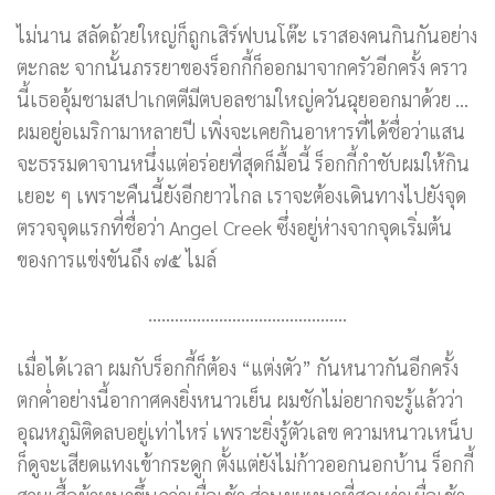
ไม่นาน สลัดถ้วยใหญ่ก็ถูกเสิร์ฟบนโต๊ะ เราสองคนกินกันอย่าง
ตะกละ จากนั้นภรรยาของร็อกกี้ก็ออกมาจากครัวอีกครั้ง คราว
นี้เธออุ้มชามสปาเกตตีมีตบอลชามใหญ่ควันฉุยออกมาด้วย …
ผมอยู่อเมริกามาหลายปี เพิ่งจะเคยกินอาหารที่ได้ชื่อว่าแสน
จะธรรมดาจานหนึ่งแต่อร่อยที่สุดก็มื้อนี้ ร็อกกี้กำชับผมให้กิน
เยอะ ๆ เพราะคืนนี้ยังอีกยาวไกล เราจะต้องเดินทางไปยังจุด
ตรวจจุดแรกที่ชื่อว่า Angel Creek ซึ่งอยู่ห่างจากจุดเริ่มต้น
ของการแข่งขันถึง ๗๕ ไมล์
………………………………………
เมื่อได้เวลา ผมกับร็อกกี้ก็ต้อง “แต่งตัว” กันหนาวกันอีกครั้ง
ตกค่ำอย่างนี้อากาศคงยิ่งหนาวเย็น ผมชักไม่อยากจะรู้แล้วว่า
อุณหภูมิติดลบอยู่เท่าไหร่ เพราะยิ่งรู้ตัวเลข ความหนาวเหน็บ
ก็ดูจะเสียดแทงเข้ากระดูก ตั้งแต่ยังไม่ก้าวออกนอกบ้าน ร็อกกี้