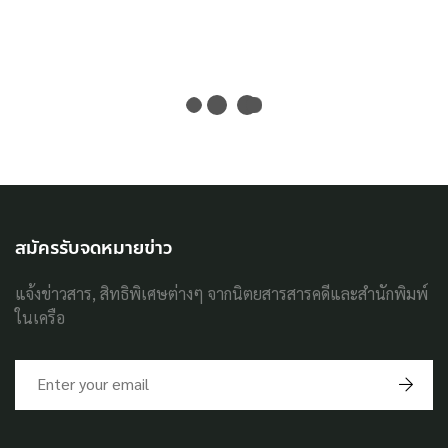
สมัครรับจดหมายข่าว
แจ้งข่าวสาร, สิทธิพิเศษต่างๆ จากนิตยสารสารคดีและสำนักพิมพ์
ในเครือ