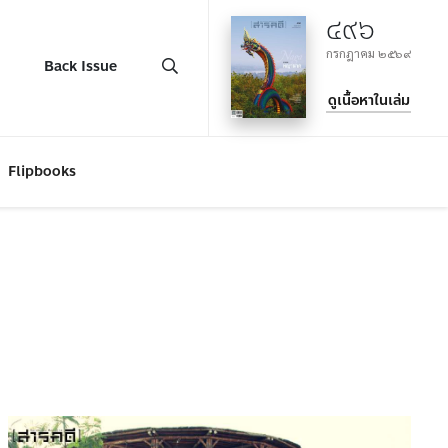
๔๙๖
กรกฎาคม ๒๕๖๙
Back Issue
ดูเนื้อหาในเล่ม
Flipbooks