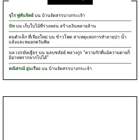
จุไร พู่พันจิตย์
บน
บ้านจัดสรรบางกระเจ้า
นัท
บน
เก็บใบไม้ที่ร่วงหล่น สร้างเงินหลายล้าน
คนตัวเล็ก ที่เจียงใหม่
บน
ข้าวโพด สาเหตุแห่งการทำลายป่า น้ำ
แล้งและหมอกควันพิษ
นล เปรมัษเฐียร
บน
ฉลบชลัยย์ พลางกูร “ความรักที่แม้ความตายก็
มิอาจพรากจากไปได้”
คณิสรณ์ อุ่นเรือง
บน
บ้านจัดสรรบางกระเจ้า