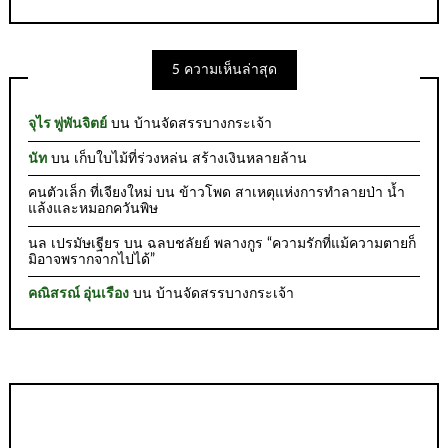
5 ความเห็นล่าสุด
จุไร พู่พันจิตย์
บน
บ้านจัดสรรบางกระเจ้า
นัท
บน
เก็บใบไม้ที่ร่วงหล่น สร้างเงินหลายล้าน
คนตัวเล็ก ที่เจียงใหม่
บน
ข้าวโพด สาเหตุแห่งการทำลายป่า น้ำ
แล้งและหมอกควันพิษ
นล เปรมัษเฐียร
บน
ฉลบชลัยย์ พลางกูร “ความรักที่แม้ความตายก็
มิอาจพรากจากไปได้”
คณิสรณ์ อุ่นเรือง
บน
บ้านจัดสรรบางกระเจ้า