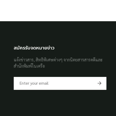
สมัครรับจดหมายข่าว
แจ้งข่าวสาร, สิทธิพิเศษต่างๆ จากนิตยสารสารคดีและ
สำนักพิมพ์ในเครือ