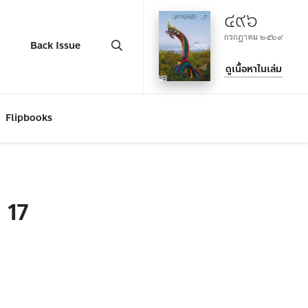
๔๙๖
กรกฎาคม ๒๕๖๙
Back Issue
ดูเนื้อหาในเล่ม
Flipbooks
 17