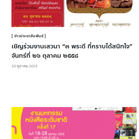
ข่าวประชาสัมพันธ์
เชิญร่วมงานเสวนา “๓ พระดี ที่กราบได้สนิทใจ”
จันทร์ที่ ๒๖ ตุลาคม ๒๕๕๘
20 ตุลาคม 2015