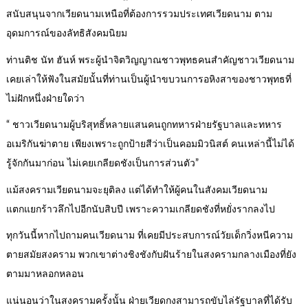
สนับสนุนจากเวียดนามเหนือที่ต้องการรวมประเทศเวียดนาม ตาม
อุดมการณ์ของลัทธิสังคมนิยม
ท่านติช นัท ฮันห์ พระผู้นำจิตวิญญาณชาวพุทธคนสำคัญชาวเวียดนาม
เคยเล่าให้ฟังในสมัยนั้นที่ท่านเป็นผู้นำขบวนการอหิงสาของชาวพุทธที่
ไม่ฝักหนึ่งฝ่ายใดว่า
“ ชาวเวียดนามผู้บริสุทธิ์หลายแสนคนถูกทหารฝ่ายรัฐบาลและทหาร
อเมริกันฆ่าตาย เพียงเพราะถูกป้ายสีว่าเป็นคอมมิวนิสต์ คนเหล่านี้ไม่ได้
รู้จักกันมาก่อน ไม่เคยเกลียดชังเป็นการส่วนตัว”
แม้สงครามเวียดนามจะยุติลง แต่ได้ทำให้ผู้คนในสังคมเวียดนาม
แตกแยกร้าวลึกไปอีกนับสิบปี เพราะความเกลียดชังที่หยั่งรากลงไป
ทุกวันนี้หากไปถามคนเวียดนาม ที่เคยมีประสบการณ์วัยเด็กวิ่งหนีความ
ตายสมัยสงคราม พวกเขาต่างชิงชังกับฝันร้ายในสงครามกลางเมืองที่ยัง
ตามมาหลอกหลอน
แน่นอนว่าในสงครามครั้งนั้น ฝ่ายเวียดกงสามารถขับไล่รัฐบาลที่ได้รับ