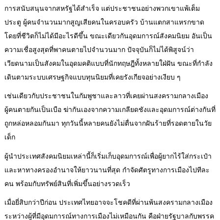
การสนับสนุนจากสหรัฐได้สำเร็จ แต่ประชาชนอย่างพวกเขาแพ้เต็ม
ประตู ผู้คนจำนวนมากสูญเสียคนในครอบครัว บ้านแตกสาแหรกขาด
โดยที่ชีวิตก็ไม่ได้มีอะไรดีขึ้น ขณะเดียวกันอุดมการณ์สังคมนิยม อันเป็น
ความเชื่อสูงสุดที่พาคนตายไปจำนวนมาก ปัจจุบันก็ไม่ได้พิสูจน์ว่า
เวียดนามเป็นสังคมในอุดมคติแบบที่นักทฤษฎีทั้งหลายใฝ่ฝัน ขณะที่กำลัง
เดินตามระบบเศรษฐกิจแบบทุนนิยมที่เคยรังเกียจอย่างเงียบ ๆ
เช่นเดียวกับประชาชนในกัมพูชาและลาวที่เคยผ่านสงครามกลางเมือง
ผู้คนตายกันเป็นเบือ ฆ่ากันเองจากความเกลียดชังและอุดมการณ์ต่างกันที่
ถูกหล่อหลอมกันมา ทุกวันนี้หลายคนยังไม่ตื่นจากฝันร้ายที่รอดตายในวัย
เด็ก
ผู้นำประเทศสังคมนิยมเหล่านี้ก็เริ่มเก็บอุดมการณ์เพื่อผู้ยากไร้ใส่กระเป๋า
และหาทางครองอำนาจให้ยาวนานที่สุด กำจัดศัตรูทางการเมืองไปทีละ
คน พร้อมกับทรัพย์สินที่เพิ่มขึ้นอย่างรวดเร็ว
เมื่อยี่สิบกว่าปีก่อน ประเทศไทยอาจจะโชคดีที่ผ่านพ้นสงครามกลางเมือง
ระหว่างผู้ที่มีอุดมการณ์ทางการเมืองไม่เหมือนกัน คือฝ่ายรัฐบาลกับพรรค