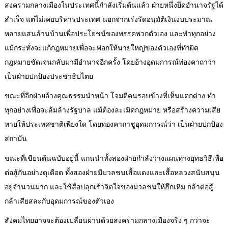
สงครามกลางเมืองในประเทศนี้กำลังเริ่มต้นแล้ว ฝ่ายหนึ่งยึดอำนาจรัฐได้
สำเร็จ แต่ไม่เคยบริหารประเทศ นอกจากเร่งรัดอนุมัติเงินงบประมาณ
หลายแสนล้านบ้านเพื่อประโยชน์ของพรรคพวกตัวเอง และทำทุกอย่าง
แม้กระทั่งจะแก้กฎหมายเพื่อจะฟอกให้นายใหญ่ของตัวเองที่ทำผิด
กฎหมายชัดเจนกลับมามีอำนาจอีกครั้ง โดยอ้างอุดมการณ์ท่องคาถาว่า
เป็นฝ่ายปกป้องประชาธิปไตย
ขณะที่อีกฝ่ายอ้างคุณธรรมนำหน้า โจมตีคนรอบข้างที่เห็นแตกต่าง ทำ
ทุกอย่างเพื่อจะล้มล้างรัฐบาล แม้ต้องละเมิดกฎหมาย หรือสร้างความเสีย
หายให้ประเทศชาติเพียงใด โดยท่องคาถาชูอุดมการณ์ว่า เป็นฝ่ายปกป้อง
สถาบัน
ขณะที่เขียนต้นฉบับอยู่นี้ แกนนำทั้งสองฝ่ายกำลังวางแผนทางยุทธวิธีเพื่อ
ต่อสู้กันอย่างดุเดือด ทั้งสองฝ่ายมีมวลชนเสื้อแดงและเสื้อหลวงสนับสนุน
อยู่จำนวนมาก และใช้สื่อปลุกเร้าจิตใจของมวลชนให้ฮึกเหิม กล้าต่อสู้
กล้าเสียสละกับอุดมการณ์ของตัวเอง
สังคมไทยอาจจะต้องเปลี่ยนผ่านด้วยสงครามกลางเมืองจริง ๆ กว่าจะ