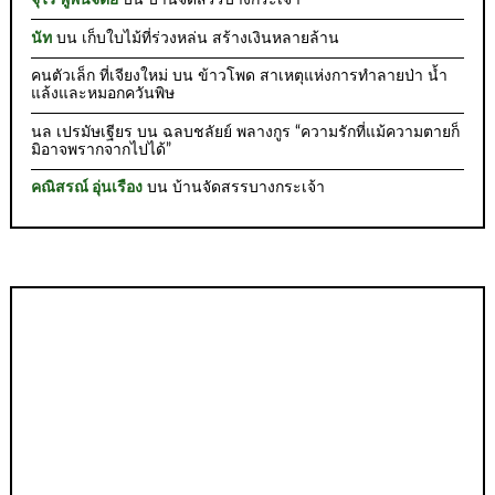
จุไร พู่พันจิตย์
บน
บ้านจัดสรรบางกระเจ้า
นัท
บน
เก็บใบไม้ที่ร่วงหล่น สร้างเงินหลายล้าน
คนตัวเล็ก ที่เจียงใหม่
บน
ข้าวโพด สาเหตุแห่งการทำลายป่า น้ำ
แล้งและหมอกควันพิษ
นล เปรมัษเฐียร
บน
ฉลบชลัยย์ พลางกูร “ความรักที่แม้ความตายก็
มิอาจพรากจากไปได้”
คณิสรณ์ อุ่นเรือง
บน
บ้านจัดสรรบางกระเจ้า