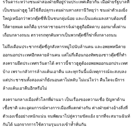
รวันดาระหว่างชนเผ่าสองฝ่ายที่อยู่ร่วมประเทศเดียวกัน เมื่อฝ่ายรัฐบาลที่
เป็นชนเผ่าฮูตู ได้ใช้สื่อปลุกระดมผ่านทางสถานีวิทยุว่า ชนเผ่าตัวเองยิ่ง
ใหญ่เหนือกว่าพวกตุ๊ดซี่ที่เป็นชนกลุ่มน้อย และเป็นแค่แมลงสาบต้องขยี้
ให้ตายหมด ผลก็คือ บรรดาชายฉกรรจ์เผ่าฮูตูถือมีดดาบ ออกมาตั้งด่าน
เถื่อนกลางถนน ตรวจรถทุกคันหากเป็นพวกตุ๊ดซี่ก็ฆ่าทิ้งกลางถนน
ไม่ถึงเดือนประชากรตุ๊ดซี่ถูกสังหารหมู่ไปนับล้านคน และอพยพหนีตาย
ออกนอกประเทศอีกหลายล้านคน แต่ไม่กี่เดือนกองทัพของชาวตุ๊ดซี่ก็ทำ
สงครามยึดประเทศรวันดาได้ คราวนี้ชาวฮูตูต้องอพยพออกนอกประเทศ
บ้าง เพราะกลัวการล้างแค้นเอาคืน และทุกวันนี้แม้เหตุการณ์จะสงบลง
แต่ประชาชนทั้งสองเผ่าก็ยังนอนตาไม่หลับ ไม่แน่ใจว่า คืนใดจะมีการ
ล้างแค้นเอาคืนอีกหรือไม่
สงครามกลางเมืองทั่วโลกที่ผ่านมา เป็นเรื่องของความเชื่อ ปัญหาด้าน
เชื้อชาติ และอุดมการณ์ทางการเมืองที่แตกต่างกัน ต่างฝ่ายต่างอ้างสิ่งที่
ตัวเองเชื่ออย่างหนักแน่น จนพัฒนาไปสู่ความขัดแย้ง ยากที่จะสมานฉันท์
กันได้ นอกจากการใช้ความรุนแรงเข้าห้ำหั่นกัน