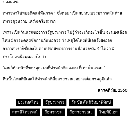
ของคสช.
ทหารพาไปพบอดีตแม่ทัพภาค 1 ซึ่งต่อมาเป็นผบ.ทบ.บรรยากาศในค่าย
ทหารดูวุ่นวาย เคร่งเครียดมาก
เพราะเป็นวันแรกของการรัฐประหาร ไม่รู้ว่าจะเกิดอะไรขึ้น จะนองเลือด
ไหม มีการพูดคุยซักถามกันพอควร ว่าเหตุใดไทยพีบีเอสจึงยังออก
อากาศ เราก็ชีั้แจงไปตามปรกติของการงานสื่อมวลชน จำได้ว่า มี
ประโยคหนึ่งพูดออกไปว่า
“คุณก็ทำหน้าที่ของคุณ ผมก็ทำหน้าที่ของผม ก็เท่านั้นแหละ”
คืนนั้นไทยพีบีเอสได้ทำหน้าที่สื่อสาธารณะอย่างเต็มภาคภูมิแล้ว
สารคดี มิย. 2560
ประเทศไทย
รัฐประหาร
วันชัย ตันติวิทยาพิทักษ์
สถานีโทรทัศน์
สื่อมวลชน
สื่อสาธารณะ
ไทยพีบีเอส