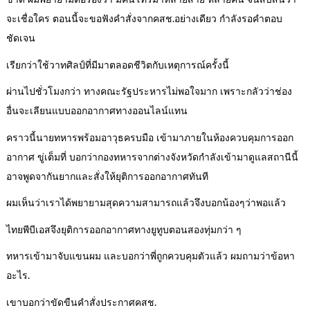
ขาด ผมพยายามต่อรองว่า มีคนโทรมาหลายสาย หลายคน จนสับสนว่า
จะเชื่อใคร ตอนนี้จะขอฟังคำสั่งจากคสช.อย่างเดียว กำลังรอคำตอบ
ชัดเจน
เรียกว่าใช้วาทศิลป์ที่มีมาตลอดชีวิตกับเหตุการณ์ครั้งนี้
ผ่านไปชั่วโมงกว่า ทางคณะรัฐประหารไม่พอใจมาก เพราะกลัวว่าช่อง
อื่นจะเลียนแบบออกอากาศทางออนไลน์แทน
คราวนี้นายทหารพร้อมอาวุธครบมือ เข้ามาภายในห้องควบคุมการออก
อากาศ ขู่เต็มที่ บอกว่ากองทหารจากต่างจังหวัดกำลังเข้ามาดูแลสถานีนี้
อาจพูดจากันยากและสั่งให้ยุติการออกอากาศทันที
ผมเห็นว่าเราได้พยายามสุดความสามารถแล้วจึงบอกน้องๆว่าพอแล้ว
ไทยพีบีเอสจึงยุติการออกอากาศทางยูทูบตอนสองทุ่มกว่า ๆ
ทหารเข้ามาจับแขนผม และบอกว่าพี่ถูกควบคุมตัวแล้ว ผมถามว่าข้อหา
อะไร.
เขาบอกว่าขัดขืนคำสั่งประกาศคสช.