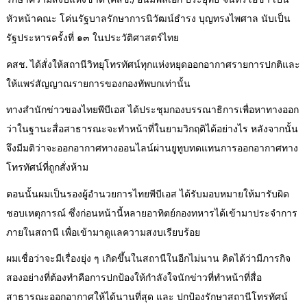
รักษาความสงบแห่งชาติ (คสช.) อันมีพลเอก ประยุทธ์ จันทร์โอชา เป็น
หัวหน้าคณะ โค่นรัฐบาลรักษาการนิวัฒน์ธำรง บุญทรงไพศาล นับเป็น
รัฐประหารครั้งที่ ๑๓ ในประวัติศาสตร์ไทย
คสช. ได้สั่งให้สถานีวิทยุโทรทัศน์ทุกแห่งหยุดออกอากาศรายการปกติและ
ให้แพร่สัญญาณรายการของกองทัพบกเท่านั้น
ทางสำนักข่าวของไทยพีบีเอส ได้ประชุมกองบรรณาธิการเพื่อหาทางออก
ว่าในฐานะสื่อสาธารณะจะทำหน้าที่ในยามวิกฤติได้อย่างไร หลังจากนั้น
จึงมีมติว่าจะออกอากาศทางออนไลน์ผ่านยูทูบทดแทนการออกอากาศทาง
โทรทัศน์ที่ถูกสั่งห้าม
ตอนนั้นผมเป็นรองผู้อำนวยการไทยพีบีเอส ได้รับมอบหมายให้มารับผิด
ชอบเหตุการณ์ ซึ่งก่อนหน้านี้หลายอาทิตย์กองทหารได้เข้ามาประจำการ
ภายในสถานี เพื่อเข้ามาดูแลความสงบเรียบร้อย
ผมเชื่อว่าจะมีเรื่องยุ่ง ๆ เกิดขึ้นในสถานีในอีกไม่นาน คิดได้ว่ามีภารกิจ
สองอย่างที่ต้องทำคือการปกป้องให้กำลังใจนักข่าวที่ทำหน้าที่สื่อ
สาธารณะออกอากาศให้ได้นานที่สุด และ ปกป้องรักษาสถานีโทรทัศน์