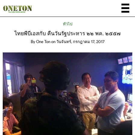
ทั่วไป
ไทยพีบีเอสกับ คืนวันรัฐประหาร ๒๒ พค. ๒๕๕๗
By
One Ton
on
วันจันทร์, กรกฎาคม 17, 2017