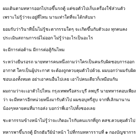
ผมเดินตามทหารออกไปรอขึ้นรถตู้ แต่ขอตัวไปเก็บเครื่องใช้ส่วนตัว
เพราะไม่รู้ว่าจะอยู่ที่ไหน นานเท่าใดที่จะได้กลับมา
ยอมรับว่าวินาทีนั้นไม่รู้ชะตากรรมใดๆ จะเกิดขึ้นกับตัวเอง ทุกคนคง
ประเมินสถานการณ์ไม่ออก ไม่รู้ว่าอะไรเป็นอะไร
จะมีการต่อต้าน มีการต่อสู้กันไหม
ระหว่างยืนรอรถ นายทหารคนหนึ่งถามว่าใครเป็นคนรับผิดชอบการออก
อากาศ ใครเป็นผู้ประกาศ จะต้องถูกควบคุมตัวไปด้วย. ผมบอกว่าผมรับผิด
ชอบเองทั้งหมด อย่าเอาคนอื่นไปเลย เอาไปคนเดียวก็เหมือนกัน
ผมถามว่าจะเอาตัวไปไหน กรุงเทพหรือสระบุรี ลพบุรี นายทหารตอบเพียง
ว่า จะมีทหารอีกหน่วยหนึ่งมารับตัวไป ผมขอบุหรี่สูบ จากที่เลิกมานาน
น้องๆหลายคนที่มารอส่ง บอกว่าพี่เอาไปทั้งซองเลย
ชะตากรรมข้างหน้าไม่รู้ว่าจะเกิดอะไรกับคนแรกที่ถูก คสช.ควบคุมตัวไป
ทหารพาขึ้นรถตู้ มีรถฮัมวีย์นำหน้า ไปที่กรมทหารราบที่ ๑ กองบัญชาการ