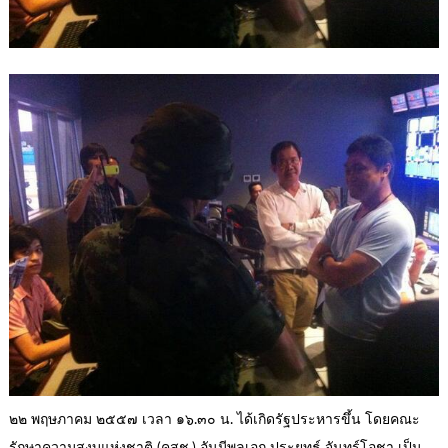
๒๒ พฤษภาคม ๒๕๕๗ เวลา ๑๖.๓๐ น. ได้เกิดรัฐประหารขึ้น โดยคณะ