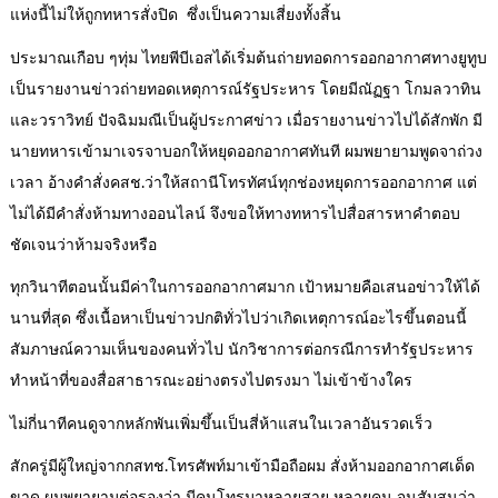
แห่งนี้ไม่ให้ถูกทหารสั่งปิด ซึ่งเป็นความเสี่ยงทั้งสิ้น
ประมาณเกือบ ๆทุ่ม ไทยพีบีเอสได้เริ่มต้นถ่ายทอดการออกอากาศทางยูทูบ
เป็นรายงานข่าวถ่ายทอดเหตุการณ์รัฐประหาร โดยมีณัฏฐา โกมลวาทิน
และวราวิทย์ ปัจฉิมมณีเป็นผู้ประกาศข่าว เมื่อรายงานข่าวไปได้สักพัก มี
นายทหารเข้ามาเจรจาบอกให้หยุดออกอากาศทันที ผมพยายามพูดจาถ่วง
เวลา อ้างคำสั่งคสช.ว่าให้สถานีโทรทัศน์ทุกช่องหยุดการออกอากาศ แต่
ไม่ได้มีคำสั่งห้ามทางออนไลน์ จึงขอให้ทางทหารไปสื่อสารหาคำตอบ
ชัดเจนว่าห้ามจริงหรือ
ทุกวินาทีตอนนั้นมีค่าในการออกอากาศมาก เป้าหมายคือเสนอข่าวให้ได้
นานที่สุด ซึ่งเนื้อหาเป็นข่าวปกติทั่วไปว่าเกิดเหตุการณ์อะไรขึ้นตอนนี้
สัมภาษณ์ความเห็นของคนทั่วไป นักวิชาการต่อกรณีการทำรัฐประหาร
ทำหน้าที่ของสื่อสาธารณะอย่างตรงไปตรงมา ไม่เข้าข้างใคร
ไม่กี่นาทีคนดูจากหลักพันเพิ่มขึ้นเป็นสี่ห้าแสนในเวลาอันรวดเร็ว
สักครู่มีผู้ใหญ่จากกสทช.โทรศัพท์มาเข้ามือถือผม สั่งห้ามออกอากาศเด็ด