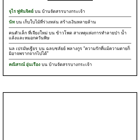
จุไร พู่พันจิตย์
บน
บ้านจัดสรรบางกระเจ้า
นัท
บน
เก็บใบไม้ที่ร่วงหล่น สร้างเงินหลายล้าน
คนตัวเล็ก ที่เจียงใหม่
บน
ข้าวโพด สาเหตุแห่งการทำลายป่า น้ำ
แล้งและหมอกควันพิษ
นล เปรมัษเฐียร
บน
ฉลบชลัยย์ พลางกูร “ความรักที่แม้ความตายก็
มิอาจพรากจากไปได้”
คณิสรณ์ อุ่นเรือง
บน
บ้านจัดสรรบางกระเจ้า