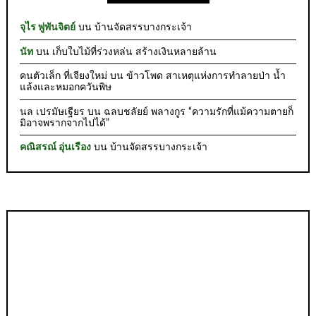
จุไร พู่พันจิตย์
บน
บ้านจัดสรรบางกระเจ้า
นัท
บน
เก็บใบไม้ที่ร่วงหล่น สร้างเงินหลายล้าน
คนตัวเล็ก ที่เจียงใหม่
บน
ข้าวโพด สาเหตุแห่งการทำลายป่า น้ำ
แล้งและหมอกควันพิษ
นล เปรมัษเฐียร
บน
ฉลบชลัยย์ พลางกูร “ความรักที่แม้ความตายก็
มิอาจพรากจากไปได้”
คณิสรณ์ อุ่นเรือง
บน
บ้านจัดสรรบางกระเจ้า