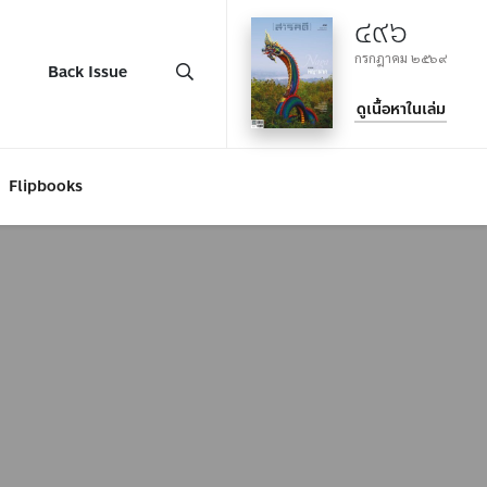
๔๙๖
กรกฎาคม ๒๕๖๙
Back Issue
ดูเนื้อหาในเล่ม
Flipbooks