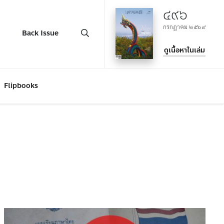
๔๙๖
กรกฎาคม ๒๕๖๙
Back Issue
ดูเนื้อหาในเล่ม
Flipbooks