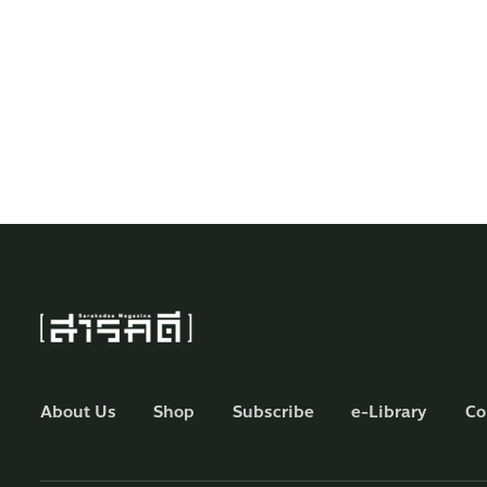
About Us
Shop
Subscribe
e-Library
Co