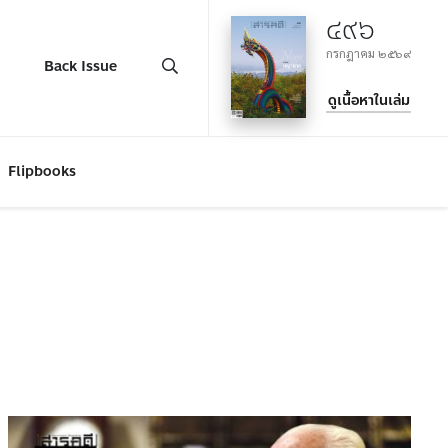
๔๙๖
กรกฎาคม ๒๕๖๙
Back Issue
ดูเนื้อหาในเล่ม
Flipbooks