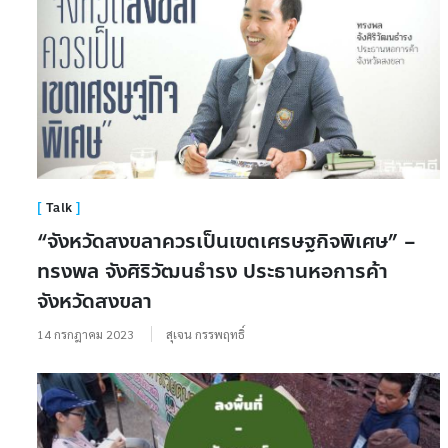
Talk
“จังหวัดสงขลาควรเป็นเขตเศรษฐกิจพิเศษ” –
ทรงพล จังศิริวัฒนธำรง ประธานหอการค้า
จังหวัดสงขลา
14 กรกฎาคม 2023
สุเจน กรรพฤทธิ์