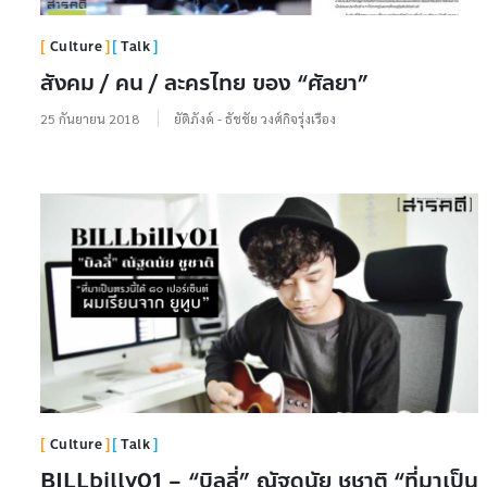
Culture
Talk
สังคม / คน / ละครไทย ของ “ศัลยา”
25 กันยายน 2018
ยัติภังค์ - ธัชชัย วงศ์กิจรุ่งเรือง
Culture
Talk
BILLbilly01 – “บิลลี่” ณัฐดนัย ชูชาติ “ที่มาเป็น