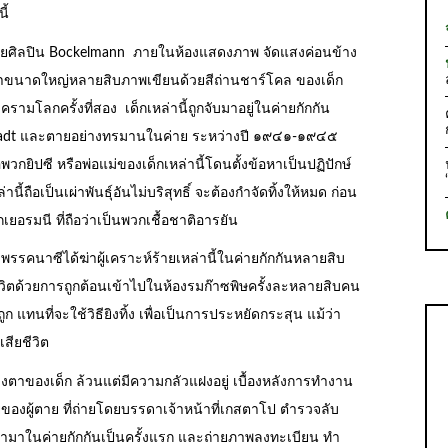
ี้
ดยศิลปิน Bockelmann ภายในห้องแสดงภาพ จัดแสงค่อนข้าง
หน้าขนาดใหญ่หลายสิบภาพเขียนด้วยสีถ่านชาร์โคล ของเด็ก
โลกครั้งที่สอง เด็กเหล่านี้ถูกจับมาอยู่ในค่ายกักกัน
nstadt และตายอย่างทรมานในค่าย ระหว่างปี ๑๙๔๑-๑๙๔๕
กยิปซี หรือพ่อแม่ของเด็กเหล่านี้โดนตั้งข้อหาเป็นปฏิปักษ์
้ถือเป็นเผ่าพันธุ์อันไม่บริสุทธิ์ จะต้องกำจัดทิ้งให้หมด ก่อน
กเยอรมนี ที่ถือว่าเป็นพวกเชื้อชาติอารยัน
รรคนาซีได้ฆ่าผู้เคราะห์ร้ายเหล่านี้ในค่ายกักกันหลายสิบ
วิตด้วยการถูกต้อนเข้าไปในห้องรมก๊าซพิษครั้งละหลายสิบคน
ก แทนที่จะใช้วิธียิงทิ้ง เพื่อเป็นการประหยัดกระสุน แม้ว่า
สียชีวิต
าของเด็ก ล้วนแต่มีความกลัวแฝงอยู่ เบื้องหลังการทำงาน
ยของผู้ตาย ที่ถ่ายโดยบรรดาเจ้าหน้าที่เกสตาโป ตำรวจลับ
ข้ามาในค่ายกักกันเป็นครั้งแรก และถ่ายภาพลงทะเบียน ทำ