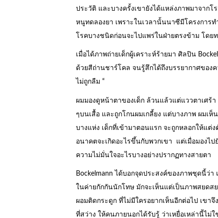
ประวัติ และบางครั้งเขายังได้แหล่งภาพมาจากโร
หนูทดลองยา เพราะในเวลานั้นนาซีมีโครงการทำ
โรคบางชนิดก่อนจะไปแพร่ในฝ่ายตรงข้าม โดยทดล
เมื่อได้ภาพถ่ายเด็กผู้เคราะห์ร้ายมา ศิลปิน B
ด้วยสีถ่านชาร์โคล จนรู้สึกได้ถึงบรรยากาศของควา
ไม่ถูกลืม “
ผมมองดูหน้าตาของเด็ก ล้วนแล้วแต่แววตาเศร้า 
ๆบนเสื้อ และถูกโกนผมเกลี้ยง แต่บางภาพ ผมเห็นเด
บางแห่ง เด็กที่เข้ามาตอนแรก จะถูกหลอกให้แต่งตั
อนาคตจะเกิดอะไรขึ้นกับพวกเขา แต่เมื่อมองไปยังส
ความไม่มั่นใจอะไรบางอย่างปรากฏทางสายตา
Bockelmann ได้บอกจุดประสงค์ของภาพชุดนี้ว่า เข
ในค่ายกักกันนักโทษ มักจะเห็นแต่เป็นภาพสยด
ผอมติดกระดูก ที่ไม่มีใครอยากเห็นอีกต่อไป เขาจึง
ที่สว่าง ให้คนภายนอกได้รับรู้ ว่าเหยื่อเหล่านี้ไม