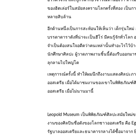
ฮีโร่ตัวจริง และถูกวิพากษ์วิจารณ์ทำนองว่า ทำไมน
ของฮิตเล่อร์ในสมัยสงครามโลกครั้งที่สอง เป็นการ
หลายสิบล้าน
อีกด้านหนึ่งเป็นการสะท้อนให้เห็นว่า เด็กรุ่น
บรรดาดาราดังที่น่าจะเป็นฮีโร่ มีคนรู้จักทั่วโ
จำเป็นต้องสนใจอดีตว่าคนเหล่านั้นทำอะไรไว้บ้าง
นักศึกษาศิลปะ ผู้วาดภาพงานชิ้นนี้ต้องรีบออกมาขอ
ลุกลามไปใหญ่โต
เหตุการณ์ครั้งนี้ ทำให้ผมนึกถึงงานแสดงศิลปะ
ออสเตรีย เมื่อได้มาชมงานของเขาในพิพิธภัณฑ์
ออสเตรีย เมื่อไม่นานมานี้
Leopold Museum เป็นพิพิธภัณฑ์ศิลปะสมัยใหม่ข
งานของศิลปินชื่อดังของโลกชาวออสเตรีย คือ Egon
รัฐบาลออสเตรียและธนาคารกลางได้ซื้อมาจาก Eli