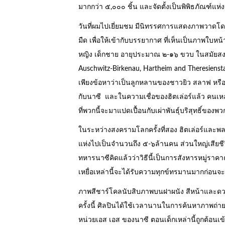
มากกว่า ๕,๐๐๐ ชิ้น และจัดตั้งเป็นพิพิธภัณฑ์แห่งน
วันที่ผมไปเยี่ยมชม มีนิทรรศการแสดงภาพวาดโ
มืด เพื่อให้เข้ากับบรรยากาศ ที่เห็นเป็นภาพใบ
หญิง เด็กชาย อายุประมาณ ๒-๑๖ ขวบ ในสมัยสงคราม
Auschwitz-Birkenau, Hartheim and Theresie
เพียงข้อหาว่าเป็นลูกหลานของชาวยิว สลาฟ หรือพว
กับนาซี และในความเชื่อของฮิตเล่อร์แล้ว คนเหล่านี
ที่พวกนี้จะมาแปดเปื้อนกับเผ่าพันธุ์บริสุทธิ์ของพว
ในระหว่างสงครามโลกครั้งที่สอง ฮิตเล่อร์และพลพ
แห่งไปเป็นจำนวนถึง ๕-๖ล้านคน ส่วนใหญ่เสียชี
ทหารนาซีคิดแล้วว่าวิธีนี้เป็นการสังหารหมู่ราคาถู
เหยื่อเหล่านี้จะได้รับความทุกข์ทรมานมากก่อนจะเ
ภาพสีชาร์โคลนับสิบภาพบนฝาผนัง สีหน้าและดวงต
ครั้งนี้ ศิลปินได้ใช้เวลานานในการค้นหาภาพถ่า
หน่วยเอส เอส ของนาซี ตอนเด็กเหล่านี้ถูกต้อนเ