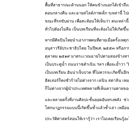
พื้นที่สาธารณะด้านนอก ให้คนข้างนอกได้เข้าถึ
ตอนกลางคืน และฉายสไลด์ภาพเด็ก ๆเหล่านี้ ไป
ขณะที่รถขับผ่าน เพื่อสะท้อนให้เห็นว่า คนเหล่า
ทั่วไปต้องไม่ลืม เป็นบทเรียนที่จะต้องไม่ให้เกิดขึ้น
หากมีศิลปินไทยนำเอาภาพคนที่ตายเมื่อครั้งเหต
อนุสาวรีย์ประชาธิปไตย ในปีพ.ศ. ๒๕๕๓ หรือ
ตุลาคม ๒๕๑๙ มาตระเวณฉายไปตามสองข้างทางของ
เป็นประตูน้ำ ถนนราชดำเนิน ฯลฯ เพื่อจะย้ำว่า “ท
เป็นบทเรียน อันน่าเจ็บปวด ที่ไม่ควรจะเกิดขึ้นอีก
ฮิตเล่อร์ก็คงชั่วร้ายไม่ต่างจาก เลนิน สตาลิน เห
ก็ไม่ต่างจากผู้นำประเทศหลายที่เห็นความตายขอ
และหลายครั้งที่งานศิลปะชั้นยอดอันทรงพลัง ช่วย
โศกนาฏกรรมแบบนี้เกิดขึ้นซ้ำแล้วซ้ำเล่า เหมือน
ประวัติศาสตร์สอนให้เรารู้ว่า เราไม่เคยเรียนรู้