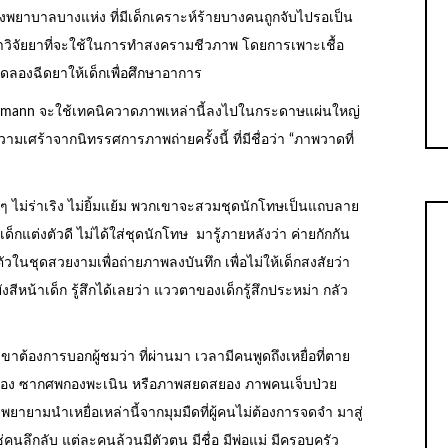
งพยาบาลบางแห่ง ที่มีเด็กเคราะห์ร้ายบางคนถูกจับไปรอเป็น
วิจัยยาที่จะใช้ในการทำสงครามชีวภาพ โดยการเพาะเชื้อ
องฉีดยาให้เด็กเพื่อศึกษาอาการ
ockelmann จะใช้เทคนิควาดภาพเหล่านี้ลงไปในกระดาษแผ่นใหญ่
มเศร้าจากนิทรรศการภาพถ่ายครั้งนี้ ที่มีชื่อว่า “ภาพวาดที่
ๆ ไม่ร่าเริง ไม่ยิ้มแย้ม พวกเขาจะสวมชุดนักโทษเป็นแถบลาย
็กแต่งตัวดี ไม่ได้ใส่ชุดนักโทษ มารู้ภายหลังว่า ค่ายกักกัน
วในชุดสวยงามเพื่อถ่ายภาพลงบันทึก เพื่อไม่ให้เด็กสงสัยว่า
ีหน้าเด็ก รู้สึกได้เลยว่า แววตาของเด็กรู้สึกประหม่า กลัว
าต้องการบอกผู้ชมว่า ที่ผ่านมา เวลามีคนพูดถึงเหยื่อที่ตาย
สยอง ซากศพกองพะเนิน หรือภาพสยดสยอง ภาพคนเจ็บป่วย
พยายามนำเหยื่อเหล่านี้จากมุมมืดที่ผู้คนไม่ต้องการจดจำ มาสู่
่ใช่คนลึกลับ แต่ละคนล้วนมีตัวตน มีชื่อ มีพ่อแม่ มีครอบครัว