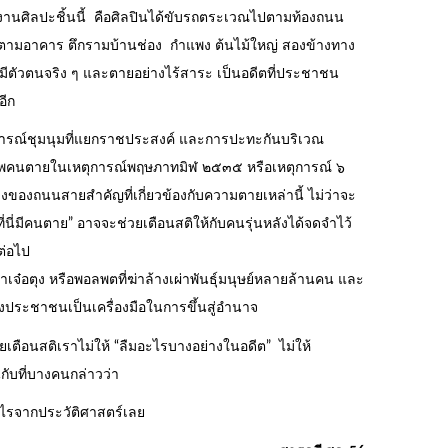
งงานศิลปะชิ้นนี้ คือศิลปินได้ขับรถตระเวณไปตามท้องถนน
ตามอาคาร ตึกรามบ้านช่อง กำแพง ต้นไม้ใหญ่ สองข้างทาง
นี้มีตัวตนจริง ๆ และตายอย่างไร้สาระ เป็นอดีตที่ประชาชน
อีก
ุการณ์ชุมนุมที่แยกราชประสงค์ และการปะทะกันบริเวณ
ภาพคนตายในเหตุการณ์พฤษภาทมิฬ ๒๕๓๕ หรือเหตุการณ์ ๖
ถนนสายสำคัญที่เกี่ยวข้องกับความตายเหล่านี้ ไม่ว่าจะ
ี่นี่มีคนตาย” อาจจะช่วยเตือนสติให้กับคนรุ่นหลังได้จดจำไว้
ต่อไป
มาเจ๋อตุง หรือพอลพตที่ฆ่าล้างเผ่าพันธุ์มนุษย์หลายล้านคน และ
งประชาชนเป็นเครื่องมือในการขึ้นสู่อำนาจ
เตือนสติเราไม่ให้ “ลืมอะไรบางอย่างในอดีต” ไม่ให้
กับที่บางคนกล่าวว่า
อะไรจากประวัติศาสตร์เลย