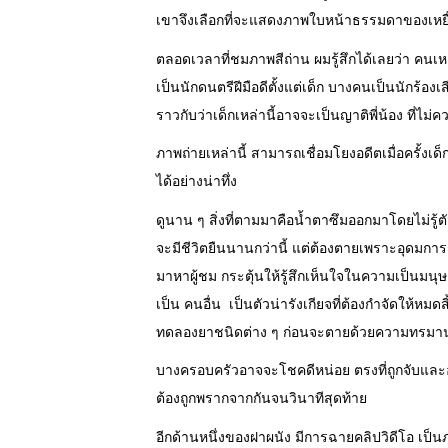
เขาจึงเลือกที่จะแสดงภาพใบหน้าธรรมดาของเหยื่อ
ตลอดเวลาที่ชมภาพสีถ่าน ผมรู้สึกได้เลยว่า คนเหล่
เป็นนักดนตรีฝีมือดีตั้งแต่เด็ก บางคนเป็นนักร้องเสี
ราวกับว่าเด็กเหล่านี้อาจจะเป็นญาติพี่น้อง ที่ไ
ภาพถ่ายเหล่านี้ สามารถเชื่อมโยงอดีตเมื่อครั้งเด็กเ
ได้อย่างน่าทึ่ง
ดูนาน ๆ สิ่งที่ตามมาคือน้ำตาซึมออกมาโดยไม่รู้
จะมีชีวิตยืนนานกว่านี้ แต่ต้องตายเพราะอุดมกา
มาหาผู้ชม กระตุ้นให้รู้สึกเห็นใจในความเป็นมนุ
เป็น คนอื่น เป็นตัวน่ารังเกียจที่ต้องกำจัดให้หม
ทดลองยาชนิดต่าง ๆ ก่อนจะตายด้วยความทรมาน
บางครอบครัวอาจจะโชคดีหน่อย ตรงที่ถูกจับและอยู่
ต้องถูกพรากจากกันจนวินาทีสุดท้าย
อีกด้านหนึ่งของฝาผนัง มีการฉายคลิปวิดีโอ เป็น