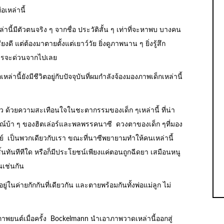
เหล่านี้
านี้มีตัวตนจริง ๆ จากชื่อ ประวัติสั้น ๆ เท่าที่จะหาพบ บางคน
ยงดี แต่ต้องมาตายตั้งแต่เยาว์วัย ยิ่งดูภาพนาน ๆ ยิ่งรู้สึก
ม่ควรจะด่วนจากไปเลย
หล่านี้ยังมีชีวิตอยู่กับปัจจุบันที่ผมกำลังจ้องมองภาพเด็กเหล่านี้
ตัว ด้วยความสะเทือนใจในชะตากรรมของเด็ก ๆเหล่านี้ ที่น่า
รณ์บ้า ๆ ของฮิตเล่อร์และพลพรรคนาซี ดวงตาของเด็ก ๆที่มอง
ษย์ เป็นพวกเดียวกับเรา ขณะที่นาซีพยายามทำให้คนเหล่านี้
ดสิ้นทันทีทีใด หรือก็มีประโยชน์เพียงแค่ตอนถูกฉีดยา เสมือนหนู
เช่นกัน
ในค่ายกักกันที่เดียวกัน และตายพร้อมกันทั้งพ่อแม่ลูก ไม่
ภาพยนต์เมื่อครั้ง Bockelmann นำเอาภาพวาดเหล่านี้ออกสู่