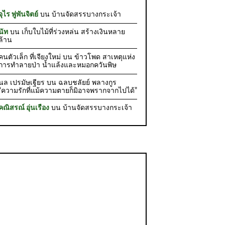
จุไร พู่พันจิตย์
บน
บ้านจัดสรรบางกระเจ้า
นัท
บน
เก็บใบไม้ที่ร่วงหล่น สร้างเงินหลาย
ล้าน
คนตัวเล็ก ที่เจียงใหม่
บน
ข้าวโพด สาเหตุแห่ง
การทำลายป่า น้ำแล้งและหมอกควันพิษ
นล เปรมัษเฐียร
บน
ฉลบชลัยย์ พลางกูร
“ความรักที่แม้ความตายก็มิอาจพรากจากไปได้”
คณิสรณ์ อุ่นเรือง
บน
บ้านจัดสรรบางกระเจ้า