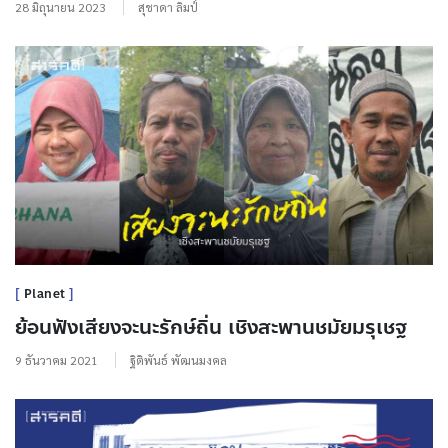
28 มิถุนายน 2023
สุชาดา ลิมป์
Planet
ย้อนฟังเสียงจะนะรักษ์ถิ่น เชิงสะพานชมัยมรุเชฐ
9 ธันวาคม 2021
ฐิติพันธ์ พัฒนมงคล