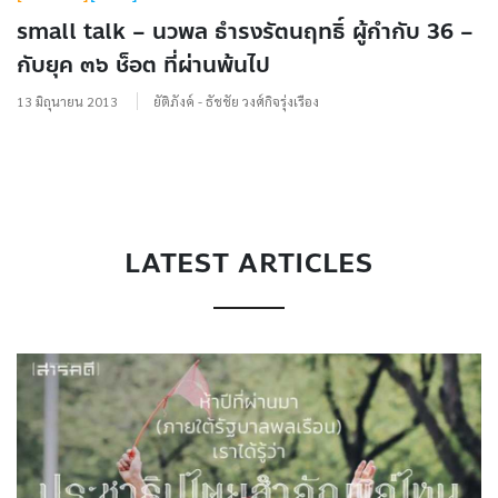
small talk – นวพล ธำรงรัตนฤทธิ์ ผู้กำกับ 36 –
กับยุค ๓๖ ช็อต ที่ผ่านพ้นไป
13 มิถุนายน 2013
ยัติภังค์ - ธัชชัย วงศ์กิจรุ่งเรือง
LATEST ARTICLES