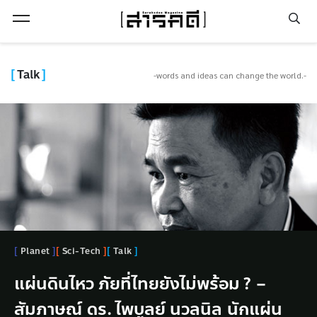
Open Menu
Talk
-words and ideas can change the world.-
Culture
Planet
Communities
Culture
Sci-Tech
Talk
Talk
M
M
Communities
Communities
Talk
Talk
Special Scene : ตะวัน วัตุยา แสงสว่าง
แผ่นดินไหว ภัยที่ไทยยังไม่พร้อม ? –
นายแพทย์ภากร จันทนมัฏฐะ “หลัก
Special Scene : ตะวัน วัตุยา แสงสว่าง
“ในนาทีพิบัติ สิ่งที่สังคมไทยขาดคือการ
“ในนาทีพิบัติ สิ่งที่สังคมไทยขาดคือการ
ที่ (ไม่ยอม) ถูกขังใต้เงามืด
สัมภาษณ์ ดร. ไพบูลย์ นวลนิล นักแผ่น
วิทยาศาสตร์ทั่วไปไม่ขัดแย้งกับพระคัมภีร์
ที่ (ไม่ยอม) ถูกขังใต้เงามืด