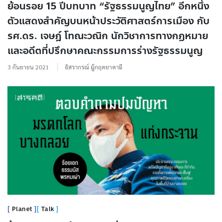
ย้อนรอย 15 ปีบทบาท “รัฐธรรมนูญไทย” อีกหนึ่ง
ตัวแสดงสำคัญบนหน้าประวัติศาสตร์การเมือง กับ
รศ.ดร. เจษฎ์ โทณะวณิก นักวิชาการทางกฏหมาย
และอดีตที่ปรึกษาคณะกรรมการร่างรัฐธรรมนูญ
3 กันยายน 2021
อิสรากรณ์ ผู้กฤตยาคามี
Planet
Talk