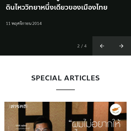
พูดความจริง” – รศ.ดร.เสรี ศุภราทิตย์
พูดความจริง” – รศ.ดร.เสรี ศุภราทิตย์
ดินไหววิทยาหนึ่งเดียวของเมืองไทย
ไบเบิล ยกเว้นทฤษฎีของ ชาร์ลส์ ดาร์วิน”
19 ตุลาคม 2021
19 ตุลาคม 2021
สุชาดา ลิมป์
สุชาดา ลิมป์
26 มกราคม 2012
26 มกราคม 2012
ฐิติพันธ์ พัฒนมงคล
ฐิติพันธ์ พัฒนมงคล
11 พฤศจิกายน 2014
7 มีนาคม 2009
2
/
4
SPECIAL ARTICLES